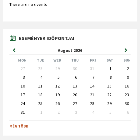
There are no events
ESEMÉNYEK IDŐPONTJAI
Previous
Next
August
2026
Month
Month
MON
TUE
WED
THU
FRI
SAT
SUN
Skip
27
28
29
30
31
1
2
calendar
days
3
4
5
6
7
8
9
10
11
12
13
14
15
16
17
18
19
20
21
22
23
24
25
26
27
28
29
30
31
1
2
3
4
5
6
Back
to
MÉG TÖBB
calendar
days