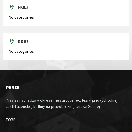
HOL?
No categories
KDE?
No categories
PERSE
Prša sa nachádza v okrese mesta Lučenec, leží v juhovýchodnej
časti Lučenskej kotliny na pravobrežnej terase Suchej.
TÖBB