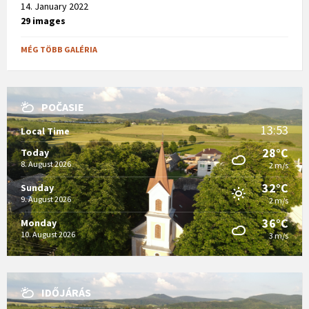
14. January 2022
29 images
MÉG TÖBB GALÉRIA
POČASIE
13:53
Local Time
28°C
Today
8. August 2026
2 m/s
32°C
Sunday
9. August 2026
2 m/s
36°C
Monday
10. August 2026
3 m/s
IDŐJÁRÁS