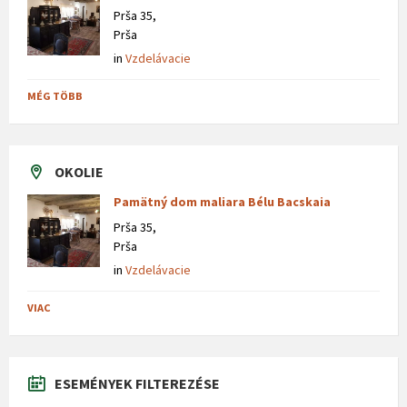
Prša 35,
Prša
in
Vzdelávacie
MÉG TÖBB
OKOLIE
Pamätný dom maliara Bélu Bacskaia
Prša 35,
Prša
in
Vzdelávacie
VIAC
ESEMÉNYEK FILTEREZÉSE