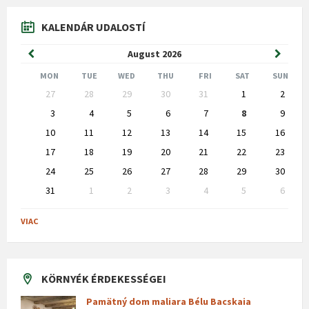
KALENDÁR UDALOSTÍ
Previous
Next
August
2026
Month
Month
MON
TUE
WED
THU
FRI
SAT
SUN
Skip
27
28
29
30
31
1
2
calendar
days
3
4
5
6
7
8
9
10
11
12
13
14
15
16
17
18
19
20
21
22
23
24
25
26
27
28
29
30
31
1
2
3
4
5
6
Back
to
VIAC
calendar
days
KÖRNYÉK ÉRDEKESSÉGEI
Pamätný dom maliara Bélu Bacskaia