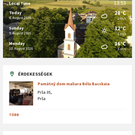
13:53
Local Time
28°C
Today
8. August 2026
2 m/s
32°C
Sunday
9. August 2026
2 m/s
36°C
Monday
10. August 2026
3 m/s
ÉRDEKESSÉGEK
Pamätný dom maliara Bélu Bacskaia
Prša 35,
Prša
TÖBB