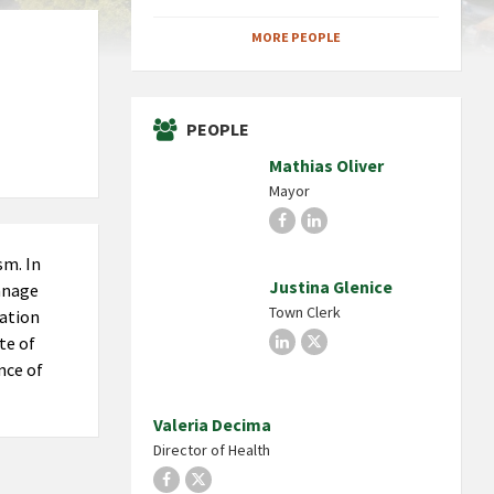
MORE PEOPLE
PEOPLE
Mathias Oliver
Mayor
Facebook
LinkedIn
sm. In
Justina Glenice
manage
Town Clerk
zation
te of
LinkedIn
X
nce of
Valeria Decima
Director of Health
Facebook
X