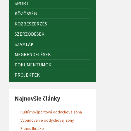
SPORT
KÖZÖSSÉG
KÖZBESZERZÉS
SZERZŐDÉSEK
SZÁMLÁK
MEGRENDELÉSEK
DOKUMENTUMOK
PROJEKTEK
Najnovšie články
Kultúrno-športová oddychová zóna
Vybudovanie oddychovej zóny
Fitnes Ihrisko