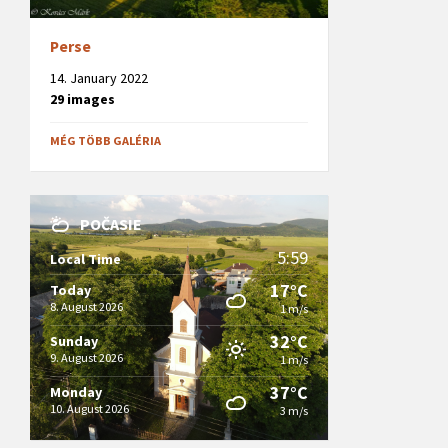
Perse
14. January 2022
29 images
MÉG TÖBB GALÉRIA
POČASIE
5:59
Local Time
17°C
Today
8. August 2026
1 m/s
32°C
Sunday
9. August 2026
1 m/s
37°C
Monday
10. August 2026
3 m/s