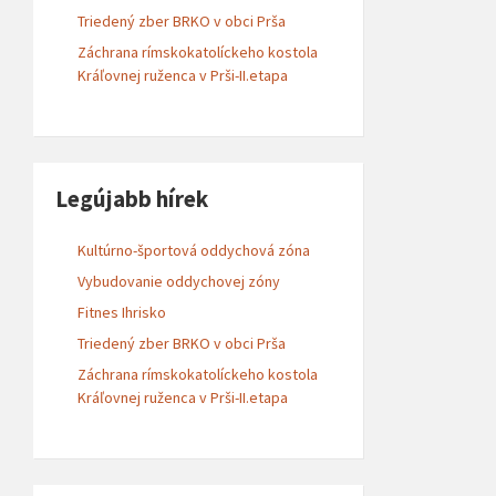
Triedený zber BRKO v obci Prša
Záchrana rímskokatolíckeho kostola
Kráľovnej ruženca v Prši-II.etapa
Legújabb hírek
Kultúrno-športová oddychová zóna
Vybudovanie oddychovej zóny
Fitnes Ihrisko
Triedený zber BRKO v obci Prša
Záchrana rímskokatolíckeho kostola
Kráľovnej ruženca v Prši-II.etapa