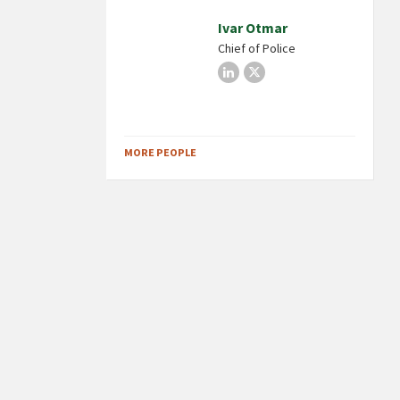
Ivar Otmar
Chief of Police
LinkedIn
X
MORE PEOPLE