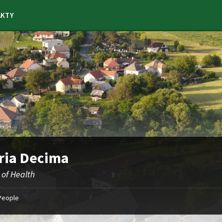
AKTY
ria Decima
 of Health
People