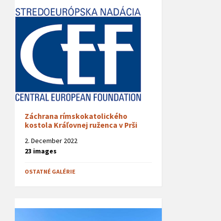
Záchrana rímskokatolického
kostola Kráľovnej ruženca v Prši
2. December 2022
23 images
OSTATNÉ GALÉRIE