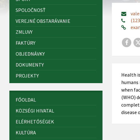
SPOLOČNOSŤ
val
(123
VEREJNÉ OBSTARÁVANIE
exa
ZMLUVY
Face
FAKTÚRY
OBJEDNÁVKY
DOKUMENTY
Health is
PROJEKTY
humans i
when fac
(WHO) de
FŐOLDAL
complete
KÖZSÉGI HIVATAL
disease o
ELÉRHETŐSÉGEK
KULTÚRA