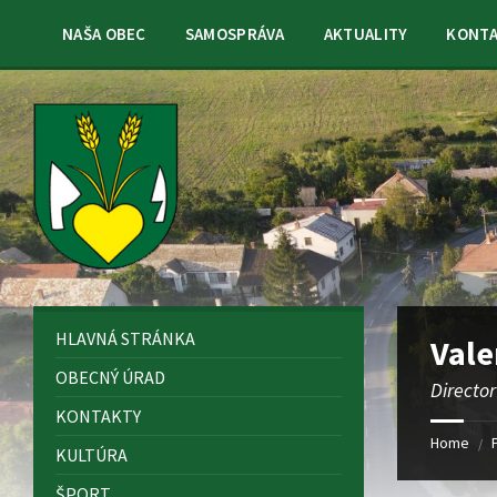
Skip
Skip
Skip
Skip
to
to
to
to
NAŠA OBEC
SAMOSPRÁVA
AKTUALITY
KONT
content
left
right
footer
sidebar
sidebar
HLAVNÁ STRÁNKA
Vale
OBECNÝ ÚRAD
Director
KONTAKTY
Home
/
KULTÚRA
ŠPORT