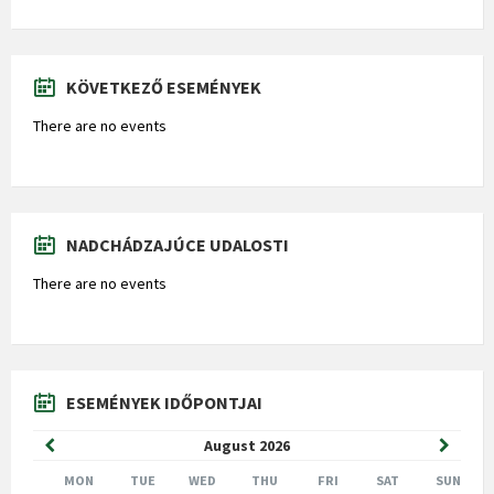
KÖVETKEZŐ ESEMÉNYEK
There are no events
NADCHÁDZAJÚCE UDALOSTI
There are no events
ESEMÉNYEK IDŐPONTJAI
Previous
Next
August
2026
Month
Month
MON
TUE
WED
THU
FRI
SAT
SUN