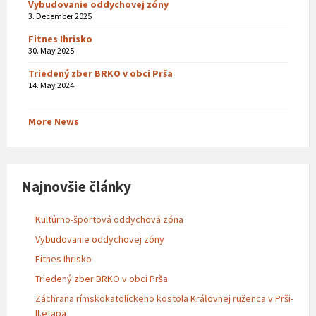
Vybudovanie oddychovej zóny
3. December 2025
Fitnes Ihrisko
30. May 2025
Triedený zber BRKO v obci Prša
14. May 2024
More News
Najnovšie články
Kultúrno-športová oddychová zóna
Vybudovanie oddychovej zóny
Fitnes Ihrisko
Triedený zber BRKO v obci Prša
Záchrana rímskokatolíckeho kostola Kráľovnej ruženca v Prši-
II.etapa