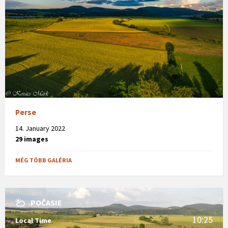
Perse
14. January 2022
29 images
MÉG TÖBB GALÉRIA
POČASIE
10:25
Local Time