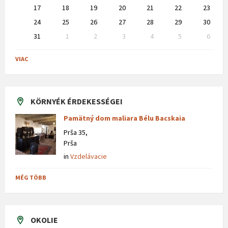
17
18
19
20
21
22
23
24
25
26
27
28
29
30
31
1
2
3
4
5
6
Back
to
VIAC
calendar
days
KÖRNYÉK ÉRDEKESSÉGEI
Pamätný dom maliara Bélu Bacskaia
Prša 35,
Prša
in
Vzdelávacie
MÉG TÖBB
OKOLIE