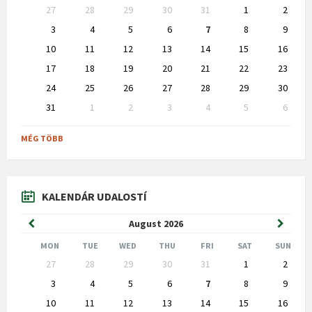
Skip
27
28
29
30
31
1
2
calendar
days
3
4
5
6
7
8
9
10
11
12
13
14
15
16
17
18
19
20
21
22
23
24
25
26
27
28
29
30
31
1
2
3
4
5
6
Back
to
MÉG TÖBB
calendar
days
KALENDÁR UDALOSTÍ
Previous
Next
August
2026
Month
Month
MON
TUE
WED
THU
FRI
SAT
SUN
Skip
27
28
29
30
31
1
2
calendar
days
3
4
5
6
7
8
9
10
11
12
13
14
15
16