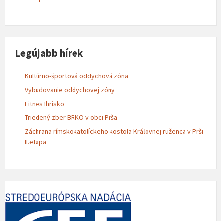
Legújabb hírek
Kultúrno-športová oddychová zóna
Vybudovanie oddychovej zóny
Fitnes Ihrisko
Triedený zber BRKO v obci Prša
Záchrana rímskokatolíckeho kostola Kráľovnej ruženca v Prši-
II.etapa