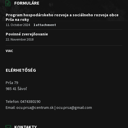
FORMULÁRE
Program hospodárskeho rozvoja a sociálneho rozvoja obce
Prša na roky
11. October 2024
1 attachment
Povinné zverejňovanie
22. November 2018
VIAC
ELÉRHETŐSÉG
Prša 79
985 41 Šávoľ
Telefon: 0474380190
Email: ocu.prsa@centrum.sk | ocu.prsa@gmail.com
KONTAKTY