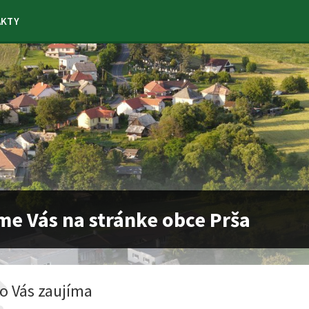
AKTY
me Vás na stránke obce Prša
o Vás zaujíma