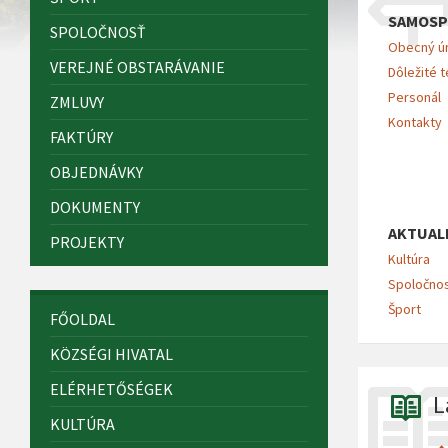
SAMOSP
SPOLOČNOSŤ
Obecný ú
VEREJNÉ OBSTARÁVANIE
Dôležité t
Personál
ZMLUVY
Kontakty
FAKTÚRY
OBJEDNÁVKY
DOKUMENTY
AKTUAL
PROJEKTY
Kultúra
Spoločno
Šport
FŐOLDAL
KÖZSÉGI HIVATAL
ELÉRHETŐSÉGEK
L
KULTÚRA