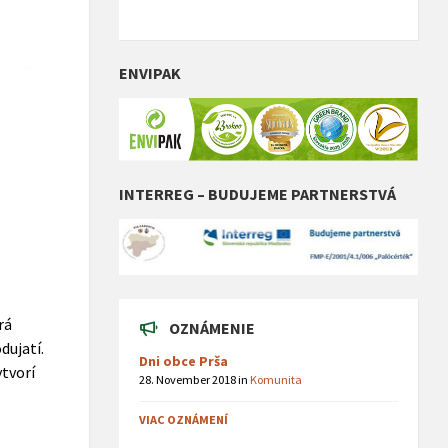
ENVIPAK
INTERREG – BUDUJEME PARTNERSTVÁ
rá
OZNÁMENIE
dujatí.
Dni obce Prša
ytvorí
28. November 2018
in
Komunita
VIAC OZNÁMENÍ