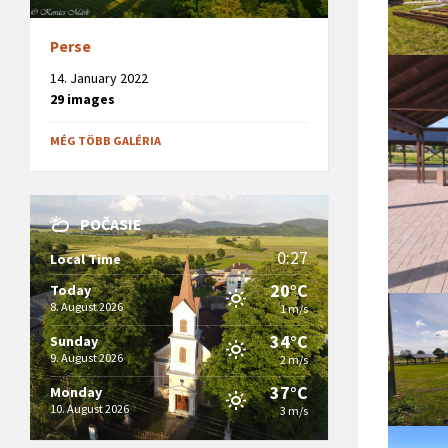
Perse
14. January 2022
29 images
MÉG TÖBB GALÉRIA
POČASIE
0:27
Local Time
20°C
Today
8. August 2026
1 m/s
34°C
Sunday
9. August 2026
2 m/s
37°C
Monday
10. August 2026
3 m/s