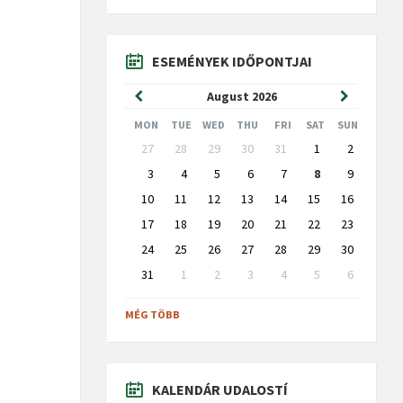
ESEMÉNYEK IDŐPONTJAI
Previous
Next
August
2026
Month
Month
MON
TUE
WED
THU
FRI
SAT
SUN
Skip
27
28
29
30
31
1
2
calendar
days
3
4
5
6
7
8
9
10
11
12
13
14
15
16
17
18
19
20
21
22
23
24
25
26
27
28
29
30
31
1
2
3
4
5
6
Back
to
MÉG TÖBB
calendar
days
KALENDÁR UDALOSTÍ