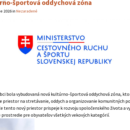
rno-športová oddychová zóna
ne 2026
in
Nezaradené
obci bola vybudovaná nová kultúrno-športová oddychová zóna, kto
e priestor na stretávanie, oddych a organizovanie komunitných po
že tento nový priestor prispeje k rozvoju spoločenského života a v
 prostredie pre obyvateľov všetkých vekových kategórií.