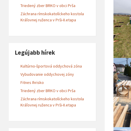
Triedený zber BRKO v obci Prša
Záchrana rímskokatolíckeho kostola
Kráľovnej ruženca v Prši-II.etapa
Legújabb hírek
Kultúrno-športová oddychová zóna
Vybudovanie oddychovej zóny
Fitnes Ihrisko
Triedený zber BRKO v obci Prša
Záchrana rímskokatolíckeho kostola
Kráľovnej ruženca v Prši-II.etapa