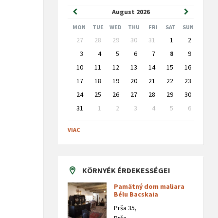
Previous
Next
August
2026
Month
Month
MON
TUE
WED
THU
FRI
SAT
SUN
Skip
27
28
29
30
31
1
2
calendar
days
3
4
5
6
7
8
9
10
11
12
13
14
15
16
17
18
19
20
21
22
23
24
25
26
27
28
29
30
31
1
2
3
4
5
6
Back
to
VIAC
calendar
days
KÖRNYÉK ÉRDEKESSÉGEI
Pamätný dom maliara
Bélu Bacskaia
Prša 35,