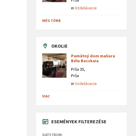
Prša
in
Vzdelávacie
MÉG TÖBB
OKOLIE
Pamätný dom maliara
Bélu Bacskaia
Prša 35,
Prša
in
Vzdelávacie
VIAC
ESEMÉNYEK FILTEREZÉSE
DATE FROM: