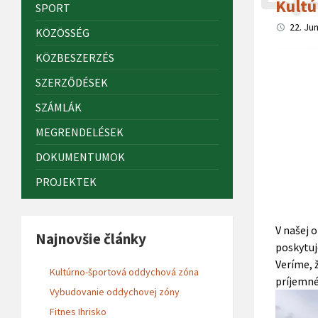
Kultú
SPORT
22. Ju
KÖZÖSSÉG
KÖZBESZERZÉS
SZERZŐDÉSEK
SZÁMLÁK
MEGRENDELÉSEK
DOKUMENTUMOK
PROJEKTEK
V našej 
Najnovšie články
poskytuj
Veríme, 
Kultúrno-športová oddychová zóna
príjemné
Vybudovanie oddychovej zóny
Fitnes Ihrisko