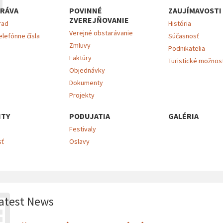
RÁVA
POVINNÉ
ZAUJÍMAVOSTI
ZVEREJŇOVANIE
rad
História
Verejné obstarávanie
elefónne čísla
Súčasnosť
Zmluvy
Podnikatelia
Faktúry
Turistické možnos
Objednávky
Dokumenty
Projekty
ITY
PODUJATIA
GALÉRIA
Festivaly
sť
Oslavy
atest News