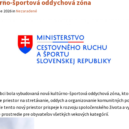
rno-športová oddychová zóna
ne 2026
in
Nezaradené
obci bola vybudovaná nová kultúrno-športová oddychová zóna, kto
e priestor na stretávanie, oddych a organizovanie komunitných po
že tento nový priestor prispeje k rozvoju spoločenského života a v
 prostredie pre obyvateľov všetkých vekových kategórií.