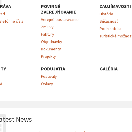
RÁVA
POVINNÉ
ZAUJÍMAVOSTI
ZVEREJŇOVANIE
rad
História
Verejné obstarávanie
elefónne čísla
Súčasnosť
Zmluvy
Podnikatelia
Faktúry
Turistické možnos
Objednávky
Dokumenty
Projekty
ITY
PODUJATIA
GALÉRIA
Festivaly
sť
Oslavy
atest News