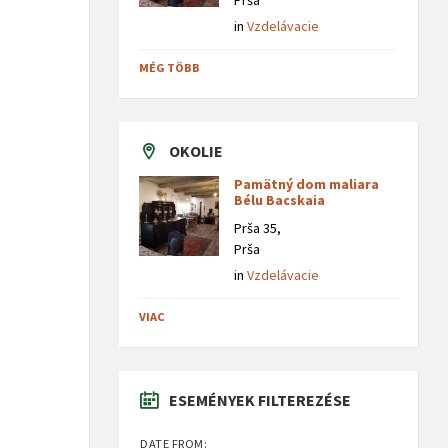
Prša
in
Vzdelávacie
MÉG TÖBB
OKOLIE
Pamätný dom maliara
Bélu Bacskaia
Prša 35,
Prša
in
Vzdelávacie
VIAC
ESEMÉNYEK FILTEREZÉSE
DATE FROM: