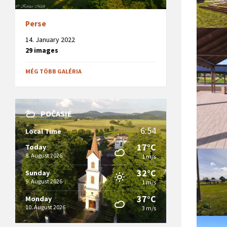
Perse
14. January 2022
29 images
MÉG TÖBB GALÉRIA
POČASIE
6:54
Local Time
17°C
Today
8. August 2026
1 m/s
32°C
Sunday
9. August 2026
1 m/s
37°C
Monday
10. August 2026
3 m/s