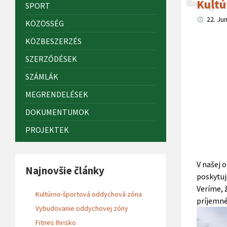
Kultú
SPORT
22. Ju
KÖZÖSSÉG
KÖZBESZERZÉS
SZERZŐDÉSEK
SZÁMLÁK
MEGRENDELÉSEK
DOKUMENTUMOK
PROJEKTEK
V našej 
Najnovšie články
poskytuj
Veríme, 
Kultúrno-športová oddychová zóna
príjemné
Vybudovanie oddychovej zóny
Fitnes Ihrisko