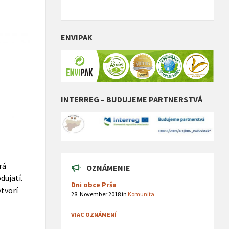
ENVIPAK
INTERREG – BUDUJEME PARTNERSTVÁ
rá
OZNÁMENIE
dujatí.
Dni obce Prša
ytvorí
28. November 2018
in
Komunita
VIAC OZNÁMENÍ