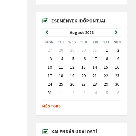
ESEMÉNYEK IDŐPONTJAI
Previous
Next
August
2026
Month
Month
MON
TUE
WED
THU
FRI
SAT
SUN
Skip
27
28
29
30
31
1
2
calendar
days
3
4
5
6
7
8
9
10
11
12
13
14
15
16
17
18
19
20
21
22
23
24
25
26
27
28
29
30
31
1
2
3
4
5
6
Back
to
MÉG TÖBB
calendar
days
KALENDÁR UDALOSTÍ