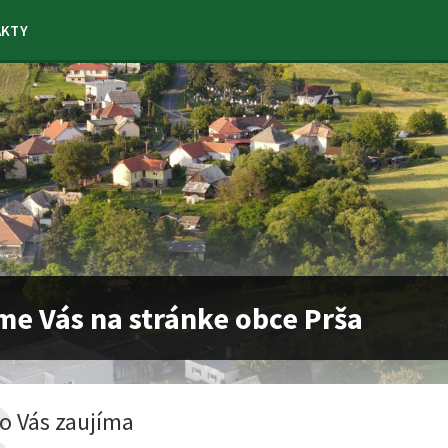
AKTY
me Vás na stránke obce Prša
o Vás zaujíma