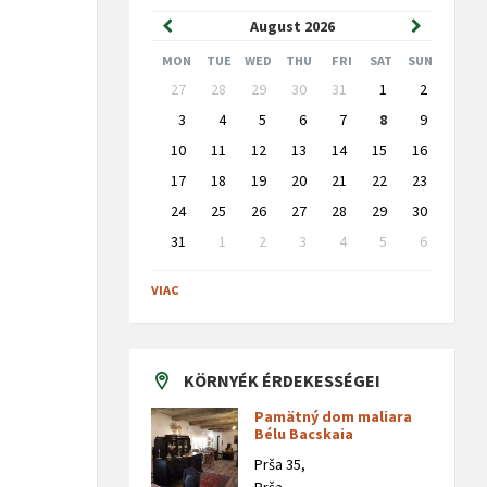
Previous
Next
August
2026
Month
Month
MON
TUE
WED
THU
FRI
SAT
SUN
Skip
27
28
29
30
31
1
2
calendar
days
3
4
5
6
7
8
9
10
11
12
13
14
15
16
17
18
19
20
21
22
23
24
25
26
27
28
29
30
31
1
2
3
4
5
6
Back
to
VIAC
calendar
days
KÖRNYÉK ÉRDEKESSÉGEI
Pamätný dom maliara
Bélu Bacskaia
Prša 35,