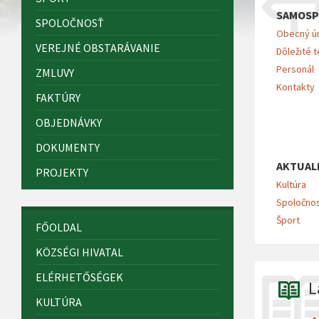
SAMOSP
SPOLOČNOSŤ
Obecný ú
VEREJNÉ OBSTARÁVANIE
Dôležité t
Personál
ZMLUVY
Kontakty
FAKTÚRY
OBJEDNÁVKY
DOKUMENTY
AKTUAL
PROJEKTY
Kultúra
Spoločno
Šport
FŐOLDAL
KÖZSÉGI HIVATAL
ELÉRHETŐSÉGEK
L
KULTÚRA