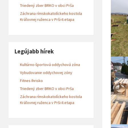
Triedený zber BRKO v obci Prša
Záchrana rímskokatolíckeho kostola
Kráľovnej ruženca v Prši-II.etapa
Legújabb hírek
Kultúrno-športová oddychová zóna
Vybudovanie oddychovej zóny
Fitnes Ihrisko
Triedený zber BRKO v obci Prša
Záchrana rímskokatolíckeho kostola
Kráľovnej ruženca v Prši-II.etapa