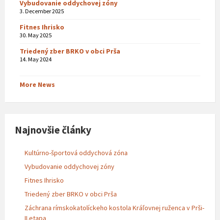
Vybudovanie oddychovej zóny
3. December 2025
Fitnes Ihrisko
30. May 2025
Triedený zber BRKO v obci Prša
14. May 2024
More News
Najnovšie články
Kultúrno-športová oddychová zóna
Vybudovanie oddychovej zóny
Fitnes Ihrisko
Triedený zber BRKO v obci Prša
Záchrana rímskokatolíckeho kostola Kráľovnej ruženca v Prši-
II.etapa