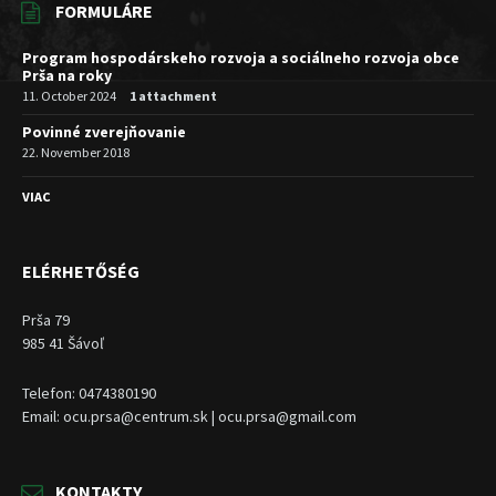
FORMULÁRE
Program hospodárskeho rozvoja a sociálneho rozvoja obce
Prša na roky
11. October 2024
1 attachment
Povinné zverejňovanie
22. November 2018
VIAC
ELÉRHETŐSÉG
Prša 79
985 41 Šávoľ
Telefon: 0474380190
Email: ocu.prsa@centrum.sk | ocu.prsa@gmail.com
KONTAKTY