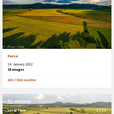
Perse
14. January 2022
29 images
MÉG TÖBB GALÉRIA
POČASIE
17:11
Local Time