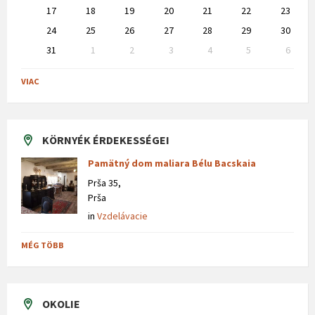
17
18
19
20
21
22
23
24
25
26
27
28
29
30
31
1
2
3
4
5
6
Back
to
VIAC
calendar
days
KÖRNYÉK ÉRDEKESSÉGEI
Pamätný dom maliara Bélu Bacskaia
Prša 35,
Prša
in
Vzdelávacie
MÉG TÖBB
OKOLIE