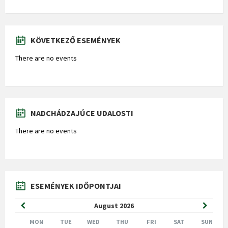
KÖVETKEZŐ ESEMÉNYEK
There are no events
NADCHÁDZAJÚCE UDALOSTI
There are no events
ESEMÉNYEK IDŐPONTJAI
Previous
Next
August
2026
Month
Month
MON
TUE
WED
THU
FRI
SAT
SUN