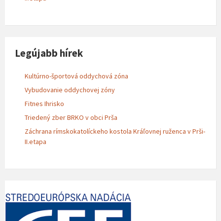
Legújabb hírek
Kultúrno-športová oddychová zóna
Vybudovanie oddychovej zóny
Fitnes Ihrisko
Triedený zber BRKO v obci Prša
Záchrana rímskokatolíckeho kostola Kráľovnej ruženca v Prši-
II.etapa