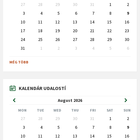
Skip
27
28
29
30
31
1
2
calendar
days
3
4
5
6
7
8
9
10
11
12
13
14
15
16
17
18
19
20
21
22
23
24
25
26
27
28
29
30
31
1
2
3
4
5
6
Back
to
MÉG TÖBB
calendar
days
KALENDÁR UDALOSTÍ
Previous
Next
August
2026
Month
Month
MON
TUE
WED
THU
FRI
SAT
SUN
Skip
27
28
29
30
31
1
2
calendar
days
3
4
5
6
7
8
9
10
11
12
13
14
15
16