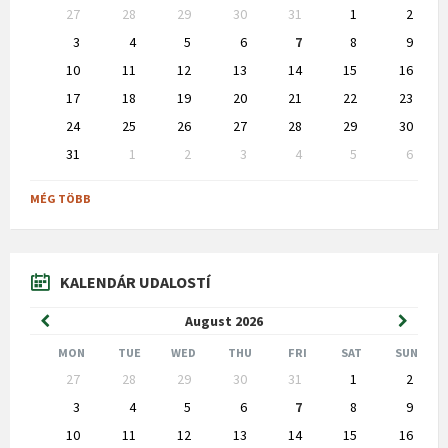
Skip
27
28
29
30
31
1
2
calendar
days
3
4
5
6
7
8
9
10
11
12
13
14
15
16
17
18
19
20
21
22
23
24
25
26
27
28
29
30
31
1
2
3
4
5
6
Back
to
MÉG TÖBB
calendar
days
KALENDÁR UDALOSTÍ
Previous
Next
August
2026
Month
Month
MON
TUE
WED
THU
FRI
SAT
SUN
Skip
27
28
29
30
31
1
2
calendar
days
3
4
5
6
7
8
9
10
11
12
13
14
15
16