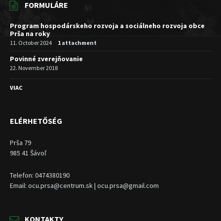
FORMULÁRE
Program hospodárskeho rozvoja a sociálneho rozvoja obce
Prša na roky
11. October 2024
1 attachment
Povinné zverejňovanie
22. November 2018
VIAC
ELÉRHETŐSÉG
Prša 79
985 41 Šávoľ
Telefon: 0474380190
Email: ocu.prsa@centrum.sk | ocu.prsa@gmail.com
KONTAKTY