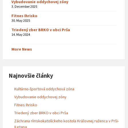
Vybudovanie oddychovej zóny
3. December 2025
Fitnes Ihrisko
30. May 2025
Triedený zber BRKO v obci Prša
14. May 2024
More News
Najnovšie články
Kultúrno-športová oddychová zóna
Vybudovanie oddychovej zóny
Fitnes Ihrisko
Triedený zber BRKO v obci Prša
Záchrana rímskokatolíckeho kostola Kráľovnej ruženca v Prši-
II.etapa