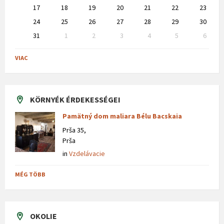
17
18
19
20
21
22
23
24
25
26
27
28
29
30
31
1
2
3
4
5
6
Back
to
VIAC
calendar
days
KÖRNYÉK ÉRDEKESSÉGEI
Pamätný dom maliara Bélu Bacskaia
Prša 35,
Prša
in
Vzdelávacie
MÉG TÖBB
OKOLIE