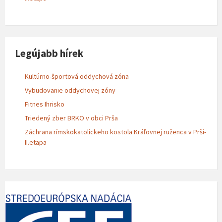
Legújabb hírek
Kultúrno-športová oddychová zóna
Vybudovanie oddychovej zóny
Fitnes Ihrisko
Triedený zber BRKO v obci Prša
Záchrana rímskokatolíckeho kostola Kráľovnej ruženca v Prši-
II.etapa