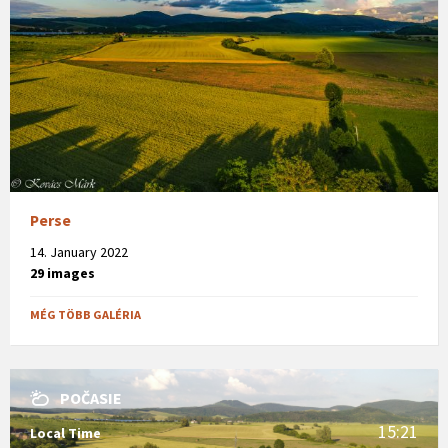
Perse
14. January 2022
29 images
MÉG TÖBB GALÉRIA
POČASIE
15:21
Local Time