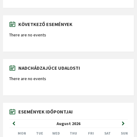
KÖVETKEZŐ ESEMÉNYEK
There are no events
NADCHÁDZAJÚCE UDALOSTI
There are no events
ESEMÉNYEK IDŐPONTJAI
Previous
Next
August
2026
Month
Month
MON
TUE
WED
THU
FRI
SAT
SUN