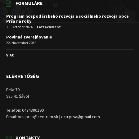
FORMULÁRE
Program hospodárskeho rozvoja a sociálneho rozvoja obce
Prša na roky
11. October 2024
1 attachment
Povinné zverejňovanie
22. November 2018
VIAC
ELÉRHETŐSÉG
Prša 79
985 41 Šávoľ
Telefon: 0474380190
Email: ocu.prsa@centrum.sk | ocu.prsa@gmail.com
KONTAKTY