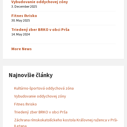
Vybudovanie oddychovej zóny
3. December 2025
Fitnes Ihrisko
30. May 2025
Triedený zber BRKO v obci Prša
14. May 2024
More News
Najnovšie články
Kultúrno-športová oddychová zóna
Vybudovanie oddychovej zóny
Fitnes Ihrisko
Triedený zber BRKO v obci Prša
Záchrana rímskokatolíckeho kostola Kráľovnej ruženca v Prši-
II.etapa