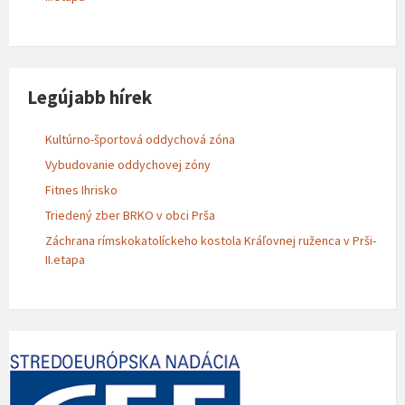
Legújabb hírek
Kultúrno-športová oddychová zóna
Vybudovanie oddychovej zóny
Fitnes Ihrisko
Triedený zber BRKO v obci Prša
Záchrana rímskokatolíckeho kostola Kráľovnej ruženca v Prši-
II.etapa