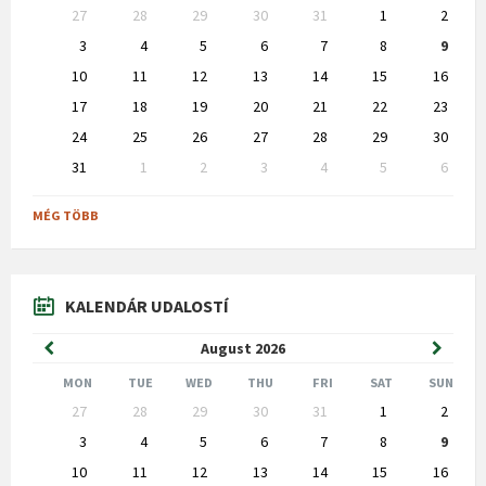
Skip
27
28
29
30
31
1
2
calendar
days
3
4
5
6
7
8
9
10
11
12
13
14
15
16
17
18
19
20
21
22
23
24
25
26
27
28
29
30
31
1
2
3
4
5
6
Back
to
MÉG TÖBB
calendar
days
KALENDÁR UDALOSTÍ
Previous
Next
August
2026
Month
Month
MON
TUE
WED
THU
FRI
SAT
SUN
Skip
27
28
29
30
31
1
2
calendar
days
3
4
5
6
7
8
9
10
11
12
13
14
15
16