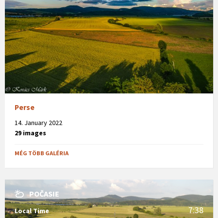
Perse
14. January 2022
29 images
MÉG TÖBB GALÉRIA
POČASIE
7:38
Local Time