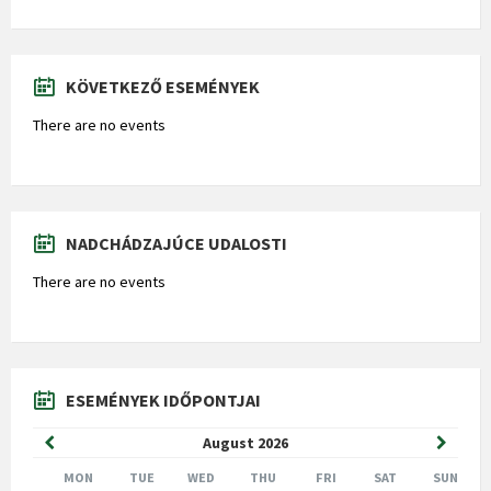
KÖVETKEZŐ ESEMÉNYEK
There are no events
NADCHÁDZAJÚCE UDALOSTI
There are no events
ESEMÉNYEK IDŐPONTJAI
Previous
Next
August
2026
Month
Month
MON
TUE
WED
THU
FRI
SAT
SUN