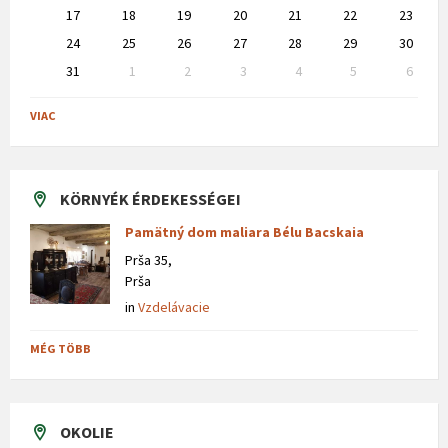
17
18
19
20
21
22
23
24
25
26
27
28
29
30
31
1
2
3
4
5
6
Back
to
VIAC
calendar
days
KÖRNYÉK ÉRDEKESSÉGEI
Pamätný dom maliara Bélu Bacskaia
Prša 35,
Prša
in
Vzdelávacie
MÉG TÖBB
OKOLIE