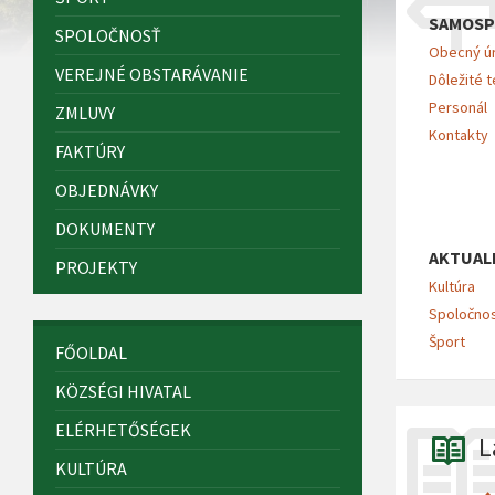
SAMOSP
SPOLOČNOSŤ
Obecný ú
VEREJNÉ OBSTARÁVANIE
Dôležité t
Personál
ZMLUVY
Kontakty
FAKTÚRY
OBJEDNÁVKY
DOKUMENTY
AKTUAL
PROJEKTY
Kultúra
Spoločno
Šport
FŐOLDAL
KÖZSÉGI HIVATAL
ELÉRHETŐSÉGEK
L
KULTÚRA