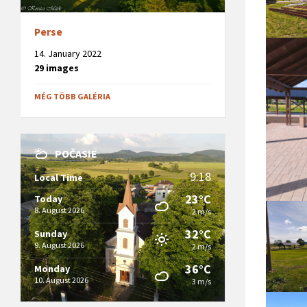
Perse
14. January 2022
29 images
MÉG TÖBB GALÉRIA
POČASIE
9:18
Local Time
23°C
Today
8. August 2026
2 m/s
32°C
Sunday
9. August 2026
2 m/s
36°C
Monday
10. August 2026
3 m/s