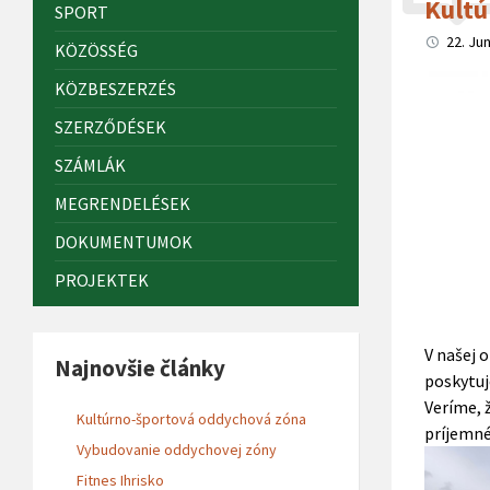
Kultú
SPORT
22. Ju
KÖZÖSSÉG
KÖZBESZERZÉS
SZERZŐDÉSEK
SZÁMLÁK
MEGRENDELÉSEK
DOKUMENTUMOK
PROJEKTEK
V našej 
Najnovšie články
poskytuj
Veríme, 
Kultúrno-športová oddychová zóna
príjemné
Vybudovanie oddychovej zóny
Fitnes Ihrisko