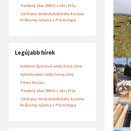
Triedený zber BRKO v obci Prša
Záchrana rímskokatolíckeho kostola
Kráľovnej ruženca v Prši-II.etapa
Legújabb hírek
Kultúrno-športová oddychová zóna
Vybudovanie oddychovej zóny
Fitnes Ihrisko
Triedený zber BRKO v obci Prša
Záchrana rímskokatolíckeho kostola
Kráľovnej ruženca v Prši-II.etapa