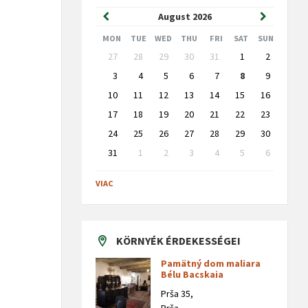
Previous
Next
August
2026
Month
Month
MON
TUE
WED
THU
FRI
SAT
SUN
Skip
27
28
29
30
31
1
2
calendar
days
3
4
5
6
7
8
9
10
11
12
13
14
15
16
17
18
19
20
21
22
23
24
25
26
27
28
29
30
31
1
2
3
4
5
6
Back
to
VIAC
calendar
days
KÖRNYÉK ÉRDEKESSÉGEI
Pamätný dom maliara
Bélu Bacskaia
Prša 35,