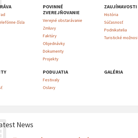
RÁVA
POVINNÉ
ZAUJÍMAVOSTI
ZVEREJŇOVANIE
rad
História
Verejné obstarávanie
elefónne čísla
Súčasnosť
Zmluvy
Podnikatelia
Faktúry
Turistické možnos
Objednávky
Dokumenty
Projekty
ITY
PODUJATIA
GALÉRIA
Festivaly
sť
Oslavy
atest News