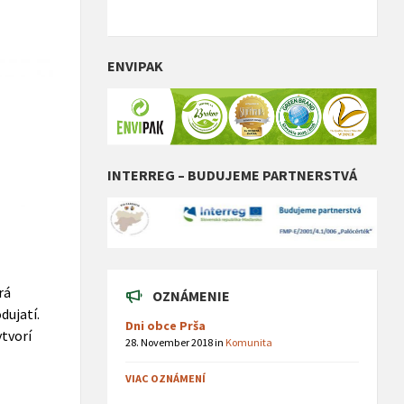
ENVIPAK
INTERREG – BUDUJEME PARTNERSTVÁ
rá
OZNÁMENIE
dujatí.
Dni obce Prša
ytvorí
28. November 2018
in
Komunita
VIAC OZNÁMENÍ