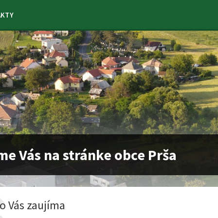
AKTY
me Vás na stránke obce Prša
o Vás zaujíma