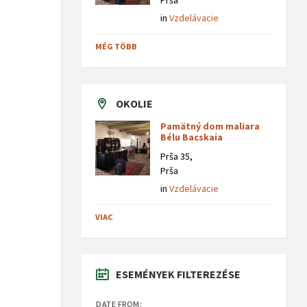
Prša
in
Vzdelávacie
MÉG TÖBB
OKOLIE
Pamätný dom maliara
Bélu Bacskaia
Prša 35,
Prša
in
Vzdelávacie
VIAC
ESEMÉNYEK FILTEREZÉSE
DATE FROM: