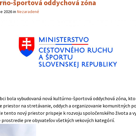
rno-športová oddychová zóna
ne 2026
in
Nezaradené
obci bola vybudovaná nová kultúrno-športová oddychová zóna, kto
e priestor na stretávanie, oddych a organizovanie komunitných po
že tento nový priestor prispeje k rozvoju spoločenského života a v
 prostredie pre obyvateľov všetkých vekových kategórií.