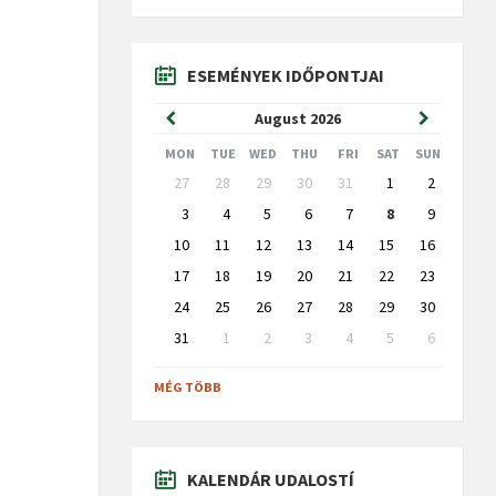
ESEMÉNYEK IDŐPONTJAI
Previous
Next
August
2026
Month
Month
MON
TUE
WED
THU
FRI
SAT
SUN
Skip
27
28
29
30
31
1
2
calendar
days
3
4
5
6
7
8
9
10
11
12
13
14
15
16
17
18
19
20
21
22
23
24
25
26
27
28
29
30
31
1
2
3
4
5
6
Back
to
MÉG TÖBB
calendar
days
KALENDÁR UDALOSTÍ