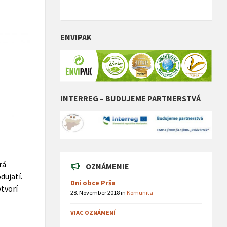
ENVIPAK
INTERREG – BUDUJEME PARTNERSTVÁ
rá
OZNÁMENIE
dujatí.
Dni obce Prša
ytvorí
28. November 2018
in
Komunita
VIAC OZNÁMENÍ