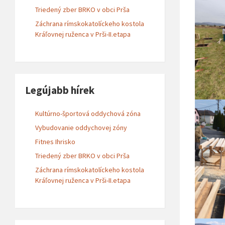
Triedený zber BRKO v obci Prša
Záchrana rímskokatolíckeho kostola
Kráľovnej ruženca v Prši-II.etapa
Legújabb hírek
Kultúrno-športová oddychová zóna
Vybudovanie oddychovej zóny
Fitnes Ihrisko
Triedený zber BRKO v obci Prša
Záchrana rímskokatolíckeho kostola
Kráľovnej ruženca v Prši-II.etapa