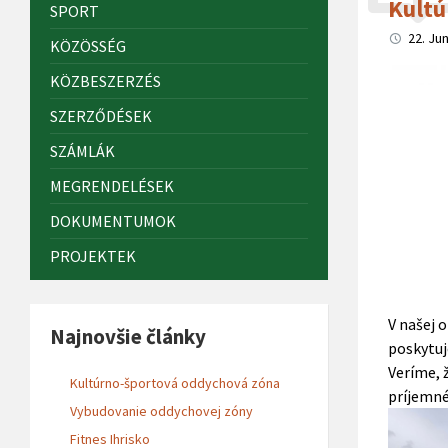
Kultú
SPORT
22. Ju
KÖZÖSSÉG
KÖZBESZERZÉS
SZERZŐDÉSEK
SZÁMLÁK
MEGRENDELÉSEK
DOKUMENTUMOK
PROJEKTEK
V našej 
Najnovšie články
poskytuj
Veríme, 
Kultúrno-športová oddychová zóna
príjemné
Vybudovanie oddychovej zóny
Fitnes Ihrisko