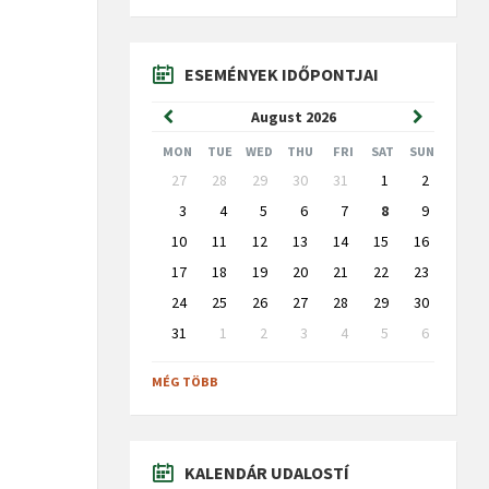
ESEMÉNYEK IDŐPONTJAI
Previous
Next
August
2026
Month
Month
MON
TUE
WED
THU
FRI
SAT
SUN
Skip
27
28
29
30
31
1
2
calendar
days
3
4
5
6
7
8
9
10
11
12
13
14
15
16
17
18
19
20
21
22
23
24
25
26
27
28
29
30
31
1
2
3
4
5
6
Back
to
MÉG TÖBB
calendar
days
KALENDÁR UDALOSTÍ