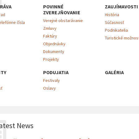
RÁVA
POVINNÉ
ZAUJÍMAVOSTI
ZVEREJŇOVANIE
rad
História
Verejné obstarávanie
elefónne čísla
Súčasnosť
Zmluvy
Podnikatelia
Faktúry
Turistické možnos
Objednávky
Dokumenty
Projekty
ITY
PODUJATIA
GALÉRIA
Festivaly
sť
Oslavy
atest News