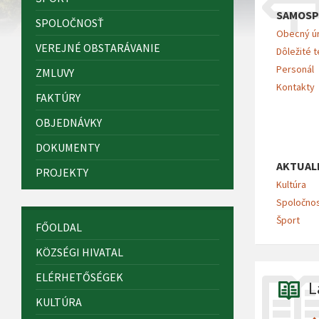
SAMOSP
SPOLOČNOSŤ
Obecný ú
VEREJNÉ OBSTARÁVANIE
Dôležité t
Personál
ZMLUVY
Kontakty
FAKTÚRY
OBJEDNÁVKY
DOKUMENTY
AKTUAL
PROJEKTY
Kultúra
Spoločno
Šport
FŐOLDAL
KÖZSÉGI HIVATAL
ELÉRHETŐSÉGEK
L
KULTÚRA