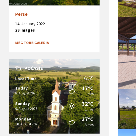
Perse
14. January 2022
29 images
MÉG TÖBB GALÉRIA
POČASIE
6:55
Local Time
17°C
Today
8. August 2026
1 m/s
32°C
Sunday
9. August 2026
1 m/s
37°C
Monday
10. August 2026
3 m/s