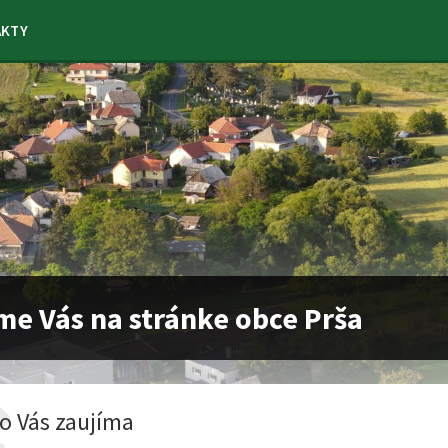
AKTY
me Vás na stránke obce Prša
o Vás zaujíma