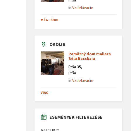
Prša
in
Vzdelávacie
MÉG TÖBB
OKOLIE
Pamätný dom maliara
Bélu Bacskaia
Prša 35,
Prša
in
Vzdelávacie
VIAC
ESEMÉNYEK FILTEREZÉSE
DATE FROM: