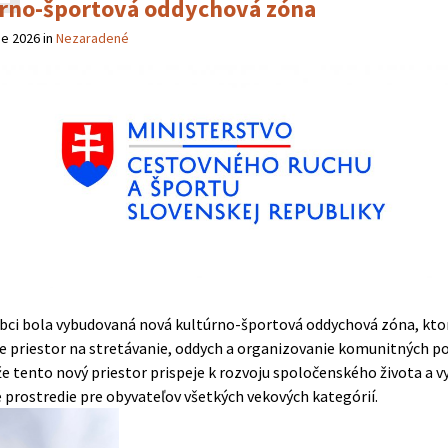
rno-športová oddychová zóna
ne 2026
in
Nezaradené
obci bola vybudovaná nová kultúrno-športová oddychová zóna, kto
e priestor na stretávanie, oddych a organizovanie komunitných po
že tento nový priestor prispeje k rozvoju spoločenského života a v
 prostredie pre obyvateľov všetkých vekových kategórií.