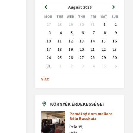
Previous
Next
August
2026
Month
Month
MON
TUE
WED
THU
FRI
SAT
SUN
Skip
27
28
29
30
31
1
2
calendar
days
3
4
5
6
7
8
9
10
11
12
13
14
15
16
17
18
19
20
21
22
23
24
25
26
27
28
29
30
31
1
2
3
4
5
6
Back
to
VIAC
calendar
days
KÖRNYÉK ÉRDEKESSÉGEI
Pamätný dom maliara
Bélu Bacskaia
Prša 35,