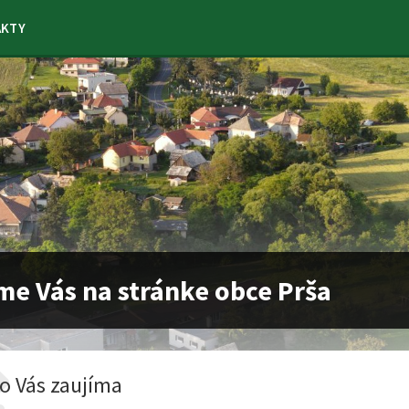
AKTY
me Vás na stránke obce Prša
o Vás zaujíma