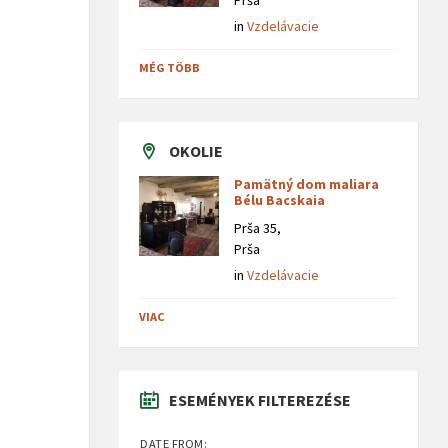
Prša
in
Vzdelávacie
MÉG TÖBB
OKOLIE
Pamätný dom maliara
Bélu Bacskaia
Prša 35,
Prša
in
Vzdelávacie
VIAC
ESEMÉNYEK FILTEREZÉSE
DATE FROM: