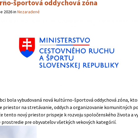
rno-športová oddychová zóna
ne 2026
in
Nezaradené
obci bola vybudovaná nová kultúrno-športová oddychová zóna, kto
e priestor na stretávanie, oddych a organizovanie komunitných po
že tento nový priestor prispeje k rozvoju spoločenského života a v
 prostredie pre obyvateľov všetkých vekových kategórií.