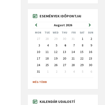
ESEMÉNYEK IDŐPONTJAI
Previous
Next
August
2026
Month
Month
MON
TUE
WED
THU
FRI
SAT
SUN
Skip
27
28
29
30
31
1
2
calendar
days
3
4
5
6
7
8
9
10
11
12
13
14
15
16
17
18
19
20
21
22
23
24
25
26
27
28
29
30
31
1
2
3
4
5
6
Back
to
MÉG TÖBB
calendar
days
KALENDÁR UDALOSTÍ