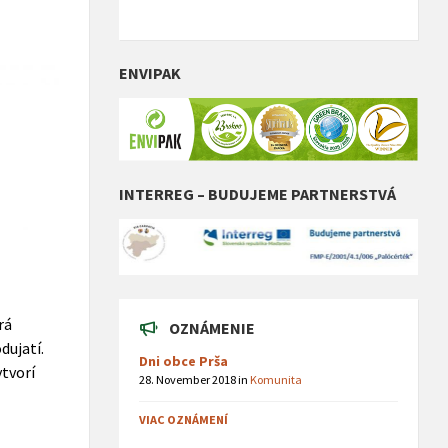
ENVIPAK
INTERREG – BUDUJEME PARTNERSTVÁ
rá
OZNÁMENIE
dujatí.
Dni obce Prša
ytvorí
28. November 2018
in
Komunita
VIAC OZNÁMENÍ