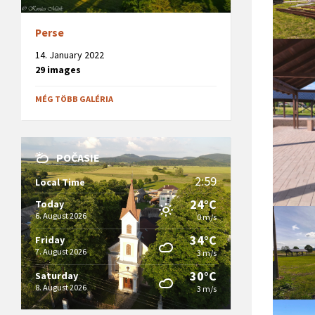
Perse
14. January 2022
29 images
MÉG TÖBB GALÉRIA
POČASIE
2:59
Local Time
24°C
Today
6. August 2026
0 m/s
34°C
Friday
7. August 2026
3 m/s
30°C
Saturday
8. August 2026
3 m/s