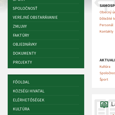
SAMOSP
SPOLOČNOSŤ
Obecný ú
VEREJNÉ OBSTARÁVANIE
Dôležité t
Personál
ZMLUVY
Kontakty
FAKTÚRY
OBJEDNÁVKY
DOKUMENTY
AKTUAL
PROJEKTY
Kultúra
Spoločno
Šport
FŐOLDAL
KÖZSÉGI HIVATAL
ELÉRHETŐSÉGEK
L
KULTÚRA