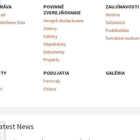
RÁVA
POVINNÉ
ZAUJÍMAVOSTI
ZVEREJŇOVANIE
rad
História
Verejné obstarávanie
elefónne čísla
Súčasnosť
Zmluvy
Podnikatelia
Faktúry
Turistické možnos
Objednávky
Dokumenty
Projekty
ITY
PODUJATIA
GALÉRIA
Festivaly
sť
Oslavy
atest News