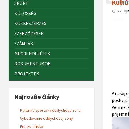
Kultú
SPORT
22. Ju
KÖZÖSSÉG
KÖZBESZERZÉS
SZERZŐDÉSEK
SZÁMLÁK
MEGRENDELÉSEK
DOKUMENTUMOK
PROJEKTEK
V našej 
Najnovšie články
poskytuj
Veríme, 
Kultúrno-športová oddychová zóna
príjemné
Vybudovanie oddychovej zóny
Fitnes Ihrisko