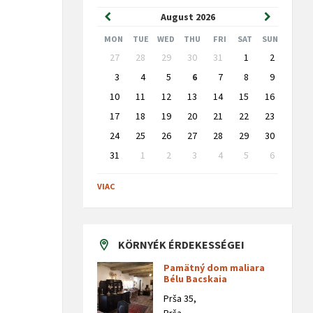
Previous
Next
August
2026
Month
Month
MON
TUE
WED
THU
FRI
SAT
SUN
Skip
27
28
29
30
31
1
2
calendar
days
3
4
5
6
7
8
9
10
11
12
13
14
15
16
17
18
19
20
21
22
23
24
25
26
27
28
29
30
31
1
2
3
4
5
6
Back
to
VIAC
calendar
days
KÖRNYÉK ÉRDEKESSÉGEI
Pamätný dom maliara
Bélu Bacskaia
Prša 35,