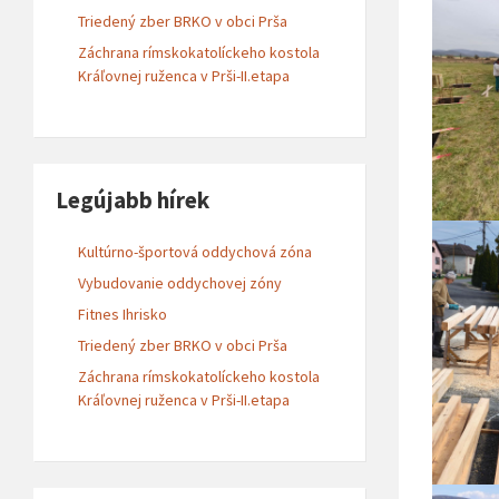
Triedený zber BRKO v obci Prša
Záchrana rímskokatolíckeho kostola
Kráľovnej ruženca v Prši-II.etapa
Legújabb hírek
Kultúrno-športová oddychová zóna
Vybudovanie oddychovej zóny
Fitnes Ihrisko
Triedený zber BRKO v obci Prša
Záchrana rímskokatolíckeho kostola
Kráľovnej ruženca v Prši-II.etapa