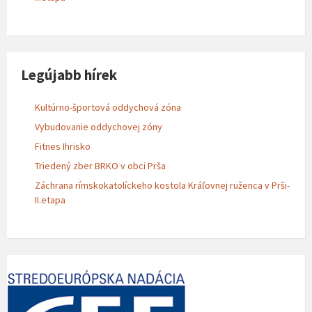
Legújabb hírek
Kultúrno-športová oddychová zóna
Vybudovanie oddychovej zóny
Fitnes Ihrisko
Triedený zber BRKO v obci Prša
Záchrana rímskokatolíckeho kostola Kráľovnej ruženca v Prši-
II.etapa