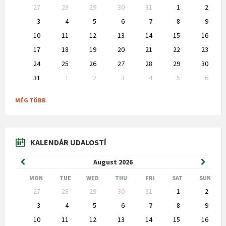
Skip
27
28
29
30
31
1
2
calendar
days
3
4
5
6
7
8
9
10
11
12
13
14
15
16
17
18
19
20
21
22
23
24
25
26
27
28
29
30
31
1
2
3
4
5
6
Back
to
MÉG TÖBB
calendar
days
KALENDÁR UDALOSTÍ
Previous
Next
August
2026
Month
Month
MON
TUE
WED
THU
FRI
SAT
SUN
Skip
27
28
29
30
31
1
2
calendar
days
3
4
5
6
7
8
9
10
11
12
13
14
15
16