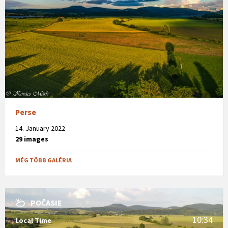
Perse
14. January 2022
29 images
MÉG TÖBB GALÉRIA
POČASIE
10:34
Local Time