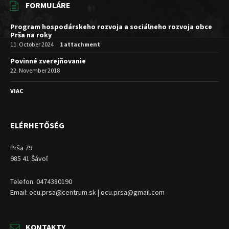
FORMULÁRE
Program hospodárskeho rozvoja a sociálneho rozvoja obce
Prša na roky
11. October 2024
1 attachment
Povinné zverejňovanie
22. November 2018
VIAC
ELÉRHETŐSÉG
Prša 79
985 41 Šávoľ
Telefon: 0474380190
Email: ocu.prsa@centrum.sk | ocu.prsa@gmail.com
KONTAKTY