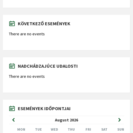
KÖVETKEZŐ ESEMÉNYEK
There are no events
NADCHÁDZAJÚCE UDALOSTI
There are no events
ESEMÉNYEK IDŐPONTJAI
Previous
Next
August
2026
Month
Month
MON
TUE
WED
THU
FRI
SAT
SUN