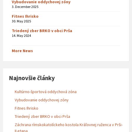
Vybudovanie oddychovej zóny
3. December 2025
Fitnes Ihrisko
30. May 2025
Triedený zber BRKO v obci Prša
14. May 2024
More News
Najnovšie články
Kultúrno-športová oddychová zóna
Vybudovanie oddychovej zóny
Fitnes Ihrisko
Triedený zber BRKO v obci Prša
Záchrana rímskokatolíckeho kostola Kráľovnej ruženca v Prši-
II.etapa