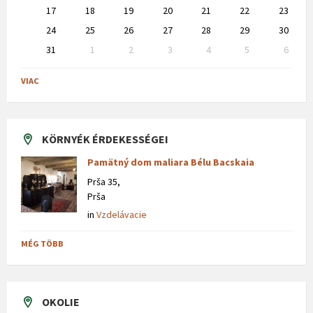
17
18
19
20
21
22
23
24
25
26
27
28
29
30
31
1
2
3
4
5
6
Back
to
VIAC
calendar
days
KÖRNYÉK ÉRDEKESSÉGEI
Pamätný dom maliara Bélu Bacskaia
Prša 35,
Prša
in
Vzdelávacie
MÉG TÖBB
OKOLIE