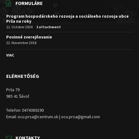
FORMULÁRE
Program hospodárskeho rozvoja a sociálneho rozvoja obce
Prša na roky
11. October 2024
1 attachment
Povinné zverejňovanie
22. November 2018
VIAC
ELÉRHETŐSÉG
Prša 79
985 41 Šávoľ
Telefon: 0474380190
Email: ocu.prsa@centrum.sk | ocu.prsa@gmail.com
KONTAKTY