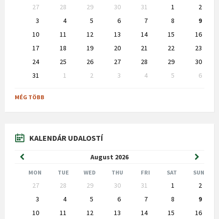
Skip
27
28
29
30
31
1
2
calendar
days
3
4
5
6
7
8
9
10
11
12
13
14
15
16
17
18
19
20
21
22
23
24
25
26
27
28
29
30
31
1
2
3
4
5
6
Back
to
MÉG TÖBB
calendar
days
KALENDÁR UDALOSTÍ
Previous
Next
August
2026
Month
Month
MON
TUE
WED
THU
FRI
SAT
SUN
Skip
27
28
29
30
31
1
2
calendar
days
3
4
5
6
7
8
9
10
11
12
13
14
15
16