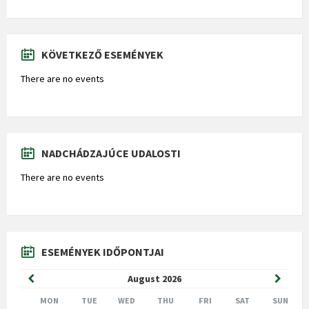
KÖVETKEZŐ ESEMÉNYEK
There are no events
NADCHÁDZAJÚCE UDALOSTI
There are no events
ESEMÉNYEK IDŐPONTJAI
Previous
Next
August
2026
Month
Month
MON
TUE
WED
THU
FRI
SAT
SUN