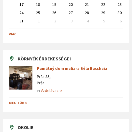
17
18
19
20
21
22
23
24
25
26
27
28
29
30
31
1
2
3
4
5
6
Back
to
VIAC
calendar
days
KÖRNYÉK ÉRDEKESSÉGEI
Pamätný dom maliara Bélu Bacskaia
Prša 35,
Prša
in
Vzdelávacie
MÉG TÖBB
OKOLIE