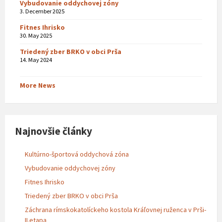
Vybudovanie oddychovej zóny
3. December 2025
Fitnes Ihrisko
30. May 2025
Triedený zber BRKO v obci Prša
14. May 2024
More News
Najnovšie články
Kultúrno-športová oddychová zóna
Vybudovanie oddychovej zóny
Fitnes Ihrisko
Triedený zber BRKO v obci Prša
Záchrana rímskokatolíckeho kostola Kráľovnej ruženca v Prši-
II.etapa