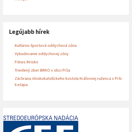
Legújabb hírek
Kultúrno-športová oddychová zóna
Vybudovanie oddychovej zóny
Fitnes Ihrisko
Triedený zber BRKO v obci Prša
Záchrana rímskokatolíckeho kostola Kráľovnej ruženca v Prši-
II.etapa