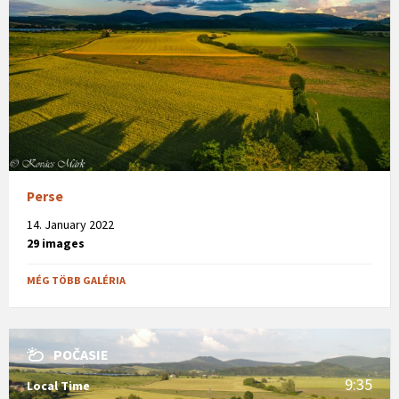
Perse
14. January 2022
29 images
MÉG TÖBB GALÉRIA
POČASIE
9:35
Local Time