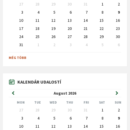
Skip
27
28
29
30
31
1
2
calendar
days
3
4
5
6
7
8
9
10
11
12
13
14
15
16
17
18
19
20
21
22
23
24
25
26
27
28
29
30
31
1
2
3
4
5
6
Back
to
MÉG TÖBB
calendar
days
KALENDÁR UDALOSTÍ
Previous
Next
August
2026
Month
Month
MON
TUE
WED
THU
FRI
SAT
SUN
Skip
27
28
29
30
31
1
2
calendar
days
3
4
5
6
7
8
9
10
11
12
13
14
15
16