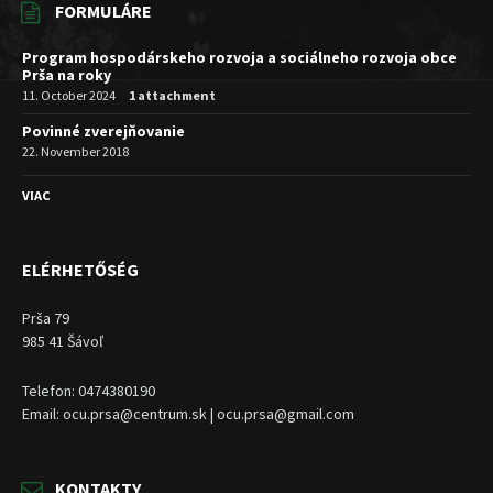
FORMULÁRE
Program hospodárskeho rozvoja a sociálneho rozvoja obce
Prša na roky
11. October 2024
1 attachment
Povinné zverejňovanie
22. November 2018
VIAC
ELÉRHETŐSÉG
Prša 79
985 41 Šávoľ
Telefon: 0474380190
Email: ocu.prsa@centrum.sk | ocu.prsa@gmail.com
KONTAKTY