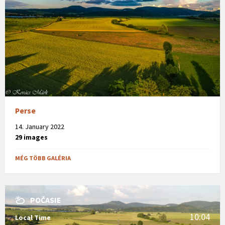
Perse
14. January 2022
29 images
MÉG TÖBB GALÉRIA
POČASIE
10:04
Local Time