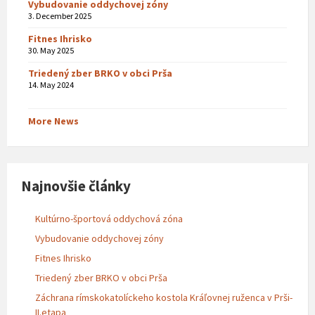
Vybudovanie oddychovej zóny
3. December 2025
Fitnes Ihrisko
30. May 2025
Triedený zber BRKO v obci Prša
14. May 2024
More News
Najnovšie články
Kultúrno-športová oddychová zóna
Vybudovanie oddychovej zóny
Fitnes Ihrisko
Triedený zber BRKO v obci Prša
Záchrana rímskokatolíckeho kostola Kráľovnej ruženca v Prši-
II.etapa