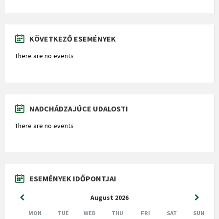
KÖVETKEZŐ ESEMÉNYEK
There are no events
NADCHÁDZAJÚCE UDALOSTI
There are no events
ESEMÉNYEK IDŐPONTJAI
Previous
Next
August
2026
Month
Month
MON
TUE
WED
THU
FRI
SAT
SUN