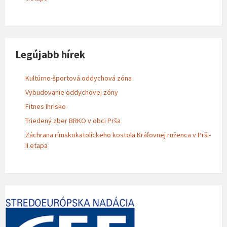
Legújabb hírek
Kultúrno-športová oddychová zóna
Vybudovanie oddychovej zóny
Fitnes Ihrisko
Triedený zber BRKO v obci Prša
Záchrana rímskokatolíckeho kostola Kráľovnej ruženca v Prši-
II.etapa