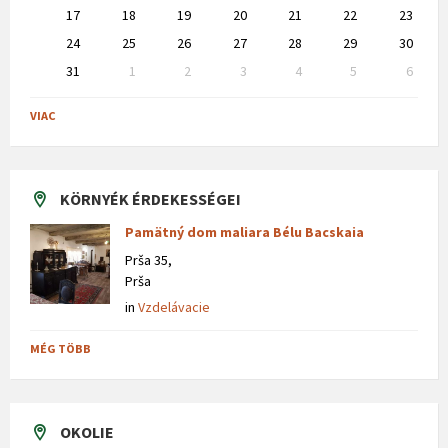
17
18
19
20
21
22
23
24
25
26
27
28
29
30
31
1
2
3
4
5
6
Back
to
VIAC
calendar
days
KÖRNYÉK ÉRDEKESSÉGEI
Pamätný dom maliara Bélu Bacskaia
Prša 35,
Prša
in
Vzdelávacie
MÉG TÖBB
OKOLIE