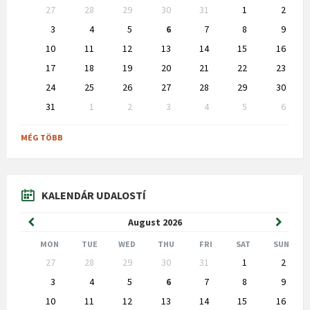
Skip
27
28
29
30
31
1
2
calendar
days
3
4
5
6
7
8
9
10
11
12
13
14
15
16
17
18
19
20
21
22
23
24
25
26
27
28
29
30
31
1
2
3
4
5
6
Back
to
MÉG TÖBB
calendar
days
KALENDÁR UDALOSTÍ
Previous
Next
August
2026
Month
Month
MON
TUE
WED
THU
FRI
SAT
SUN
Skip
27
28
29
30
31
1
2
calendar
days
3
4
5
6
7
8
9
10
11
12
13
14
15
16