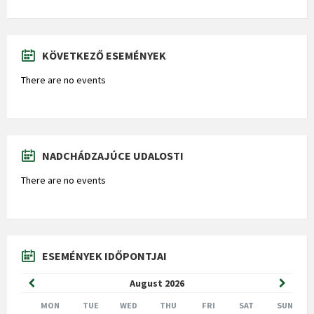
KÖVETKEZŐ ESEMÉNYEK
There are no events
NADCHÁDZAJÚCE UDALOSTI
There are no events
ESEMÉNYEK IDŐPONTJAI
Previous
Next
August
2026
Month
Month
MON
TUE
WED
THU
FRI
SAT
SUN