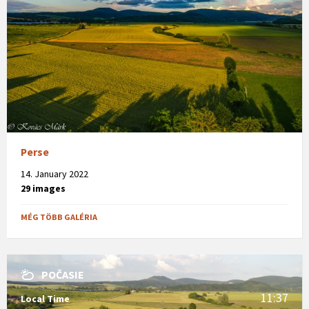
Perse
14. January 2022
29 images
MÉG TÖBB GALÉRIA
POČASIE
11:37
Local Time