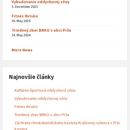
Vybudovanie oddychovej zóny
3. December 2025
Fitnes Ihrisko
30. May 2025
Triedený zber BRKO v obci Prša
14. May 2024
More News
Najnovšie články
Kultúrno-športová oddychová zóna
Vybudovanie oddychovej zóny
Fitnes Ihrisko
Triedený zber BRKO v obci Prša
Záchrana rímskokatolíckeho kostola Kráľovnej ruženca v Prši-
II.etapa