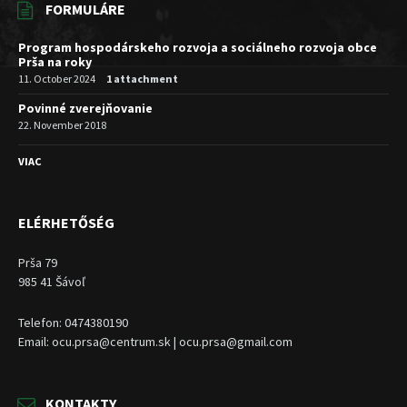
FORMULÁRE
Program hospodárskeho rozvoja a sociálneho rozvoja obce
Prša na roky
11. October 2024
1 attachment
Povinné zverejňovanie
22. November 2018
VIAC
ELÉRHETŐSÉG
Prša 79
985 41 Šávoľ
Telefon: 0474380190
Email: ocu.prsa@centrum.sk | ocu.prsa@gmail.com
KONTAKTY