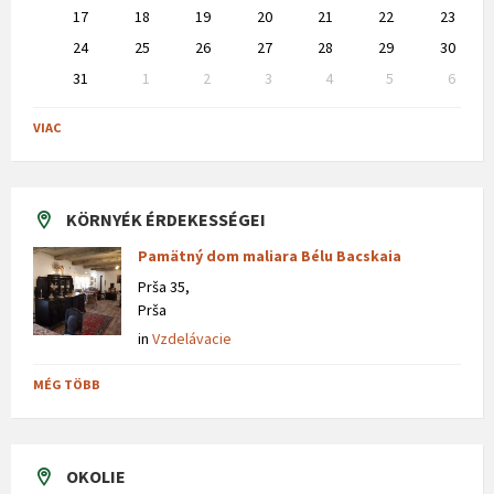
17
18
19
20
21
22
23
24
25
26
27
28
29
30
31
1
2
3
4
5
6
Back
to
VIAC
calendar
days
KÖRNYÉK ÉRDEKESSÉGEI
Pamätný dom maliara Bélu Bacskaia
Prša 35,
Prša
in
Vzdelávacie
MÉG TÖBB
OKOLIE