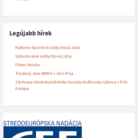
Legújabb hírek
Kultúrno-športová oddychová zóna
Vybudovanie oddychovej zóny
Fitnes Ihrisko
Triedený zber BRKO v obci Prša
Záchrana rímskokatolíckeho kostola Kráľovnej ruženca v Prši-
II.etapa