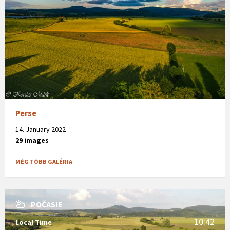
Perse
14. January 2022
29 images
MÉG TÖBB GALÉRIA
POČASIE
10:42
Local Time