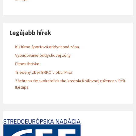
Legújabb hírek
Kultúrno-športová oddychová zóna
Vybudovanie oddychovej zóny
Fitnes Ihrisko
Triedený zber BRKO v obci Prša
Záchrana rímskokatolíckeho kostola Kráľovnej ruženca v Prši-
II.etapa