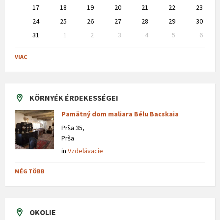
17
18
19
20
21
22
23
24
25
26
27
28
29
30
31
1
2
3
4
5
6
Back
to
VIAC
calendar
days
KÖRNYÉK ÉRDEKESSÉGEI
Pamätný dom maliara Bélu Bacskaia
Prša 35,
Prša
in
Vzdelávacie
MÉG TÖBB
OKOLIE