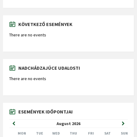
KÖVETKEZŐ ESEMÉNYEK
There are no events
NADCHÁDZAJÚCE UDALOSTI
There are no events
ESEMÉNYEK IDŐPONTJAI
Previous
Next
August
2026
Month
Month
MON
TUE
WED
THU
FRI
SAT
SUN