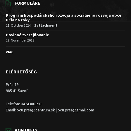
FORMULÁRE
Program hospodárskeho rozvoja a sociálneho rozvoja obce
Prša na roky
11. October 2024
1 attachment
Povinné zverejňovanie
22. November 2018
VIAC
ELÉRHETŐSÉG
Prša 79
985 41 Šávoľ
Telefon: 0474380190
Email: ocu.prsa@centrum.sk | ocu.prsa@gmail.com
KONTAKTY