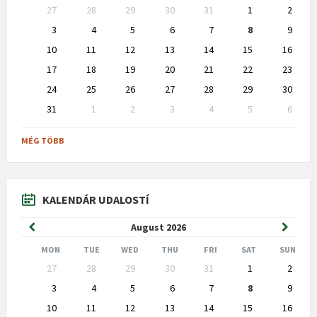
Skip
27
28
29
30
31
1
2
calendar
days
3
4
5
6
7
8
9
10
11
12
13
14
15
16
17
18
19
20
21
22
23
24
25
26
27
28
29
30
31
1
2
3
4
5
6
Back
to
MÉG TÖBB
calendar
days
KALENDÁR UDALOSTÍ
Previous
Next
August
2026
Month
Month
MON
TUE
WED
THU
FRI
SAT
SUN
Skip
27
28
29
30
31
1
2
calendar
days
3
4
5
6
7
8
9
10
11
12
13
14
15
16