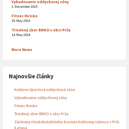
Vybudovanie oddychovej zóny
3. December 2025
Fitnes Ihrisko
30. May 2025
Triedený zber BRKO v obci Prša
14. May 2024
More News
Najnovšie články
Kultúrno-športová oddychová zóna
Vybudovanie oddychovej zóny
Fitnes Ihrisko
Triedený zber BRKO v obci Prša
Záchrana rímskokatolíckeho kostola Kráľovnej ruženca v Prši-
II.etapa