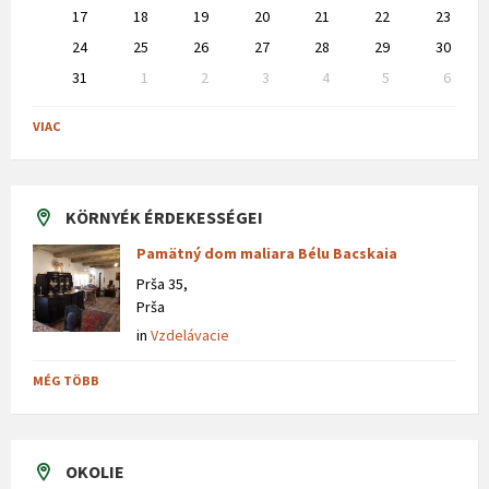
17
18
19
20
21
22
23
24
25
26
27
28
29
30
31
1
2
3
4
5
6
Back
to
VIAC
calendar
days
KÖRNYÉK ÉRDEKESSÉGEI
Pamätný dom maliara Bélu Bacskaia
Prša 35,
Prša
in
Vzdelávacie
MÉG TÖBB
OKOLIE