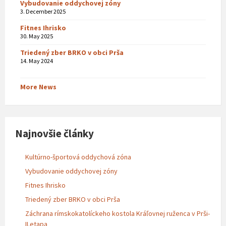
Vybudovanie oddychovej zóny
3. December 2025
Fitnes Ihrisko
30. May 2025
Triedený zber BRKO v obci Prša
14. May 2024
More News
Najnovšie články
Kultúrno-športová oddychová zóna
Vybudovanie oddychovej zóny
Fitnes Ihrisko
Triedený zber BRKO v obci Prša
Záchrana rímskokatolíckeho kostola Kráľovnej ruženca v Prši-
II.etapa