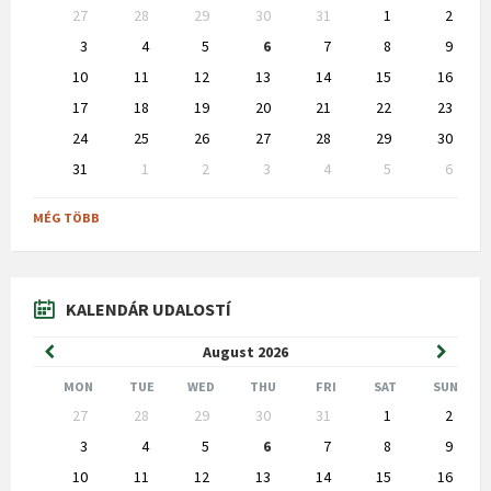
Skip
27
28
29
30
31
1
2
calendar
days
3
4
5
6
7
8
9
10
11
12
13
14
15
16
17
18
19
20
21
22
23
24
25
26
27
28
29
30
31
1
2
3
4
5
6
Back
to
MÉG TÖBB
calendar
days
KALENDÁR UDALOSTÍ
Previous
Next
August
2026
Month
Month
MON
TUE
WED
THU
FRI
SAT
SUN
Skip
27
28
29
30
31
1
2
calendar
days
3
4
5
6
7
8
9
10
11
12
13
14
15
16