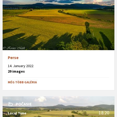
Perse
14. January 2022
29 images
MÉG TÖBB GALÉRIA
POČASIE
18:20
Local Time