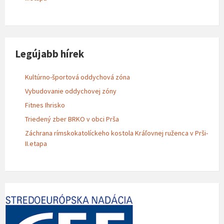
Legújabb hírek
Kultúrno-športová oddychová zóna
Vybudovanie oddychovej zóny
Fitnes Ihrisko
Triedený zber BRKO v obci Prša
Záchrana rímskokatolíckeho kostola Kráľovnej ruženca v Prši-
II.etapa