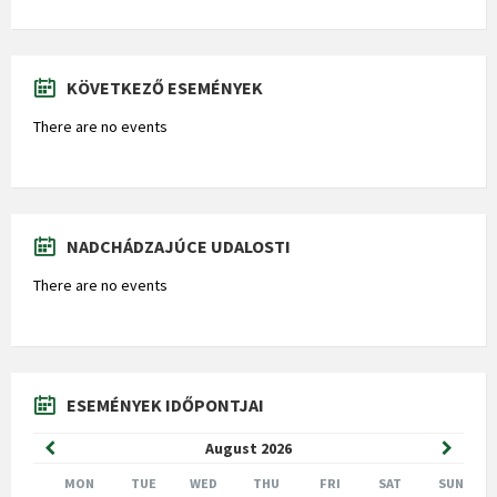
KÖVETKEZŐ ESEMÉNYEK
There are no events
NADCHÁDZAJÚCE UDALOSTI
There are no events
ESEMÉNYEK IDŐPONTJAI
Previous
Next
August
2026
Month
Month
MON
TUE
WED
THU
FRI
SAT
SUN