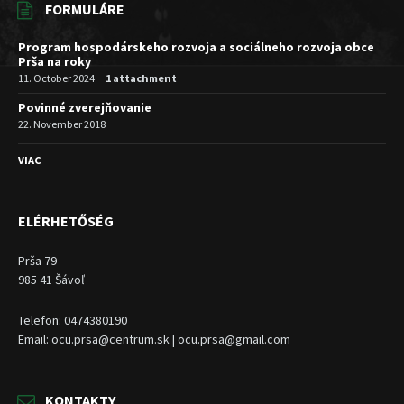
FORMULÁRE
Program hospodárskeho rozvoja a sociálneho rozvoja obce
Prša na roky
11. October 2024
1 attachment
Povinné zverejňovanie
22. November 2018
VIAC
ELÉRHETŐSÉG
Prša 79
985 41 Šávoľ
Telefon: 0474380190
Email: ocu.prsa@centrum.sk | ocu.prsa@gmail.com
KONTAKTY