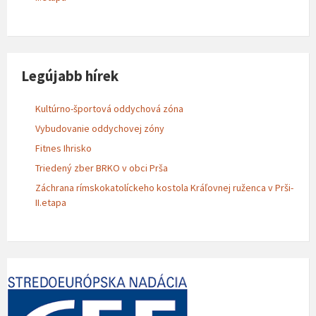
Legújabb hírek
Kultúrno-športová oddychová zóna
Vybudovanie oddychovej zóny
Fitnes Ihrisko
Triedený zber BRKO v obci Prša
Záchrana rímskokatolíckeho kostola Kráľovnej ruženca v Prši-
II.etapa