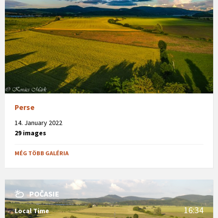
Perse
14. January 2022
29 images
MÉG TÖBB GALÉRIA
POČASIE
16:34
Local Time