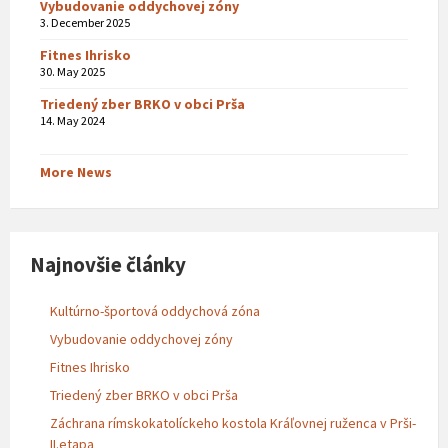
Vybudovanie oddychovej zóny
3. December 2025
Fitnes Ihrisko
30. May 2025
Triedený zber BRKO v obci Prša
14. May 2024
More News
Najnovšie články
Kultúrno-športová oddychová zóna
Vybudovanie oddychovej zóny
Fitnes Ihrisko
Triedený zber BRKO v obci Prša
Záchrana rímskokatolíckeho kostola Kráľovnej ruženca v Prši-
II.etapa