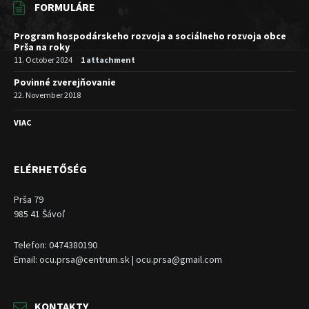
FORMULÁRE
Program hospodárskeho rozvoja a sociálneho rozvoja obce
Prša na roky
11. October 2024
1 attachment
Povinné zverejňovanie
22. November 2018
VIAC
ELÉRHETŐSÉG
Prša 79
985 41 Šávoľ
Telefon: 0474380190
Email: ocu.prsa@centrum.sk | ocu.prsa@gmail.com
KONTAKTY