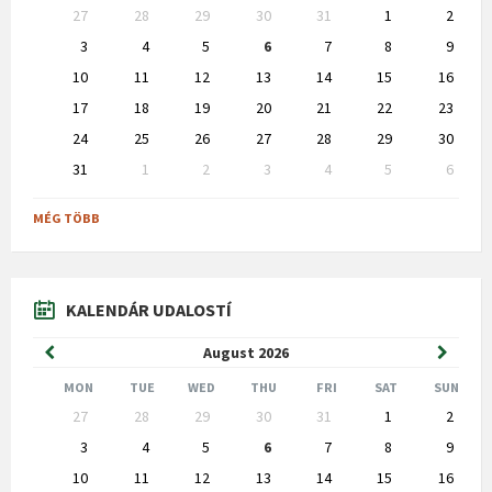
Skip
27
28
29
30
31
1
2
calendar
days
3
4
5
6
7
8
9
10
11
12
13
14
15
16
17
18
19
20
21
22
23
24
25
26
27
28
29
30
31
1
2
3
4
5
6
Back
to
MÉG TÖBB
calendar
days
KALENDÁR UDALOSTÍ
Previous
Next
August
2026
Month
Month
MON
TUE
WED
THU
FRI
SAT
SUN
Skip
27
28
29
30
31
1
2
calendar
days
3
4
5
6
7
8
9
10
11
12
13
14
15
16