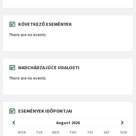
KÖVETKEZŐ ESEMÉNYEK
There are no events
NADCHÁDZAJÚCE UDALOSTI
There are no events
ESEMÉNYEK IDŐPONTJAI
Previous
Next
August
2026
Month
Month
MON
TUE
WED
THU
FRI
SAT
SUN