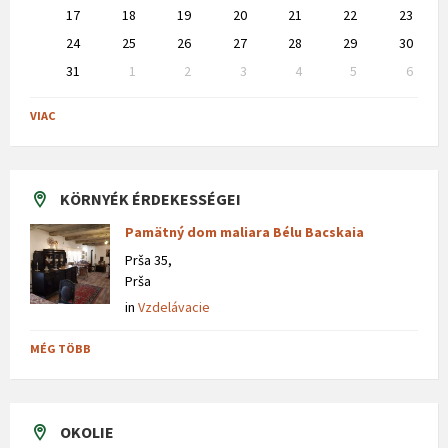
17
18
19
20
21
22
23
24
25
26
27
28
29
30
31
1
2
3
4
5
6
Back
to
VIAC
calendar
days
KÖRNYÉK ÉRDEKESSÉGEI
Pamätný dom maliara Bélu Bacskaia
Prša 35,
Prša
in
Vzdelávacie
MÉG TÖBB
OKOLIE