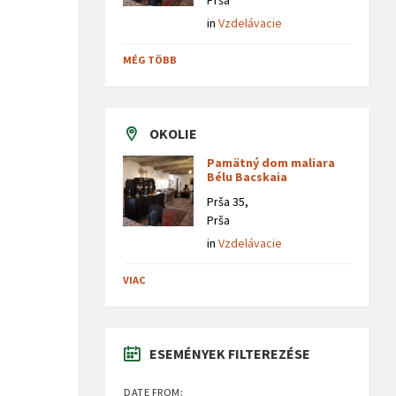
Prša
in
Vzdelávacie
MÉG TÖBB
OKOLIE
Pamätný dom maliara
Bélu Bacskaia
Prša 35,
Prša
in
Vzdelávacie
VIAC
ESEMÉNYEK FILTEREZÉSE
DATE FROM: