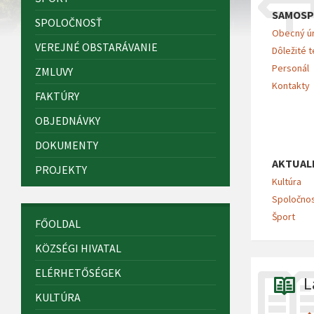
SAMOSP
SPOLOČNOSŤ
Obecný ú
VEREJNÉ OBSTARÁVANIE
Dôležité t
Personál
ZMLUVY
Kontakty
FAKTÚRY
OBJEDNÁVKY
DOKUMENTY
AKTUAL
PROJEKTY
Kultúra
Spoločno
Šport
FŐOLDAL
KÖZSÉGI HIVATAL
ELÉRHETŐSÉGEK
L
KULTÚRA