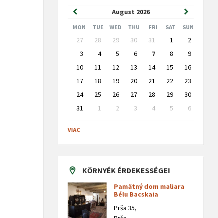
Previous
Next
August
2026
Month
Month
MON
TUE
WED
THU
FRI
SAT
SUN
Skip
27
28
29
30
31
1
2
calendar
days
3
4
5
6
7
8
9
10
11
12
13
14
15
16
17
18
19
20
21
22
23
24
25
26
27
28
29
30
31
1
2
3
4
5
6
Back
to
VIAC
calendar
days
KÖRNYÉK ÉRDEKESSÉGEI
Pamätný dom maliara
Bélu Bacskaia
Prša 35,