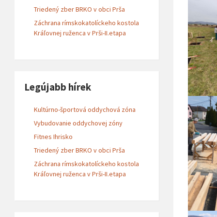
Triedený zber BRKO v obci Prša
Záchrana rímskokatolíckeho kostola
Kráľovnej ruženca v Prši-II.etapa
Legújabb hírek
Kultúrno-športová oddychová zóna
Vybudovanie oddychovej zóny
Fitnes Ihrisko
Triedený zber BRKO v obci Prša
Záchrana rímskokatolíckeho kostola
Kráľovnej ruženca v Prši-II.etapa