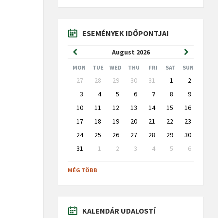
ESEMÉNYEK IDŐPONTJAI
Previous
Next
August
2026
Month
Month
MON
TUE
WED
THU
FRI
SAT
SUN
Skip
27
28
29
30
31
1
2
calendar
days
3
4
5
6
7
8
9
10
11
12
13
14
15
16
17
18
19
20
21
22
23
24
25
26
27
28
29
30
31
1
2
3
4
5
6
Back
to
MÉG TÖBB
calendar
days
KALENDÁR UDALOSTÍ