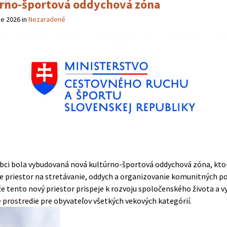
rno-športová oddychová zóna
ne 2026
in
Nezaradené
obci bola vybudovaná nová kultúrno-športová oddychová zóna, kto
e priestor na stretávanie, oddych a organizovanie komunitných po
že tento nový priestor prispeje k rozvoju spoločenského života a v
 prostredie pre obyvateľov všetkých vekových kategórií.