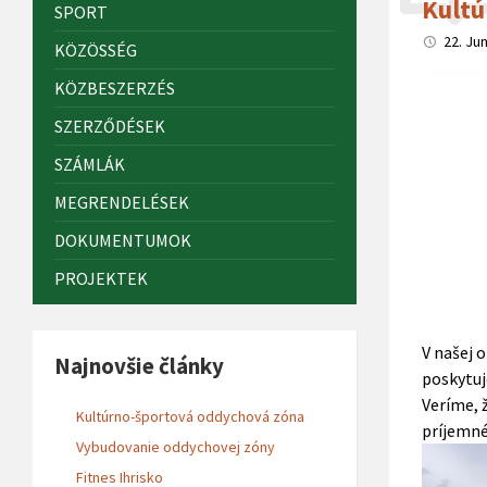
Kultú
SPORT
22. Ju
KÖZÖSSÉG
KÖZBESZERZÉS
SZERZŐDÉSEK
SZÁMLÁK
MEGRENDELÉSEK
DOKUMENTUMOK
PROJEKTEK
V našej 
Najnovšie články
poskytuj
Veríme, 
Kultúrno-športová oddychová zóna
príjemné
Vybudovanie oddychovej zóny
Fitnes Ihrisko