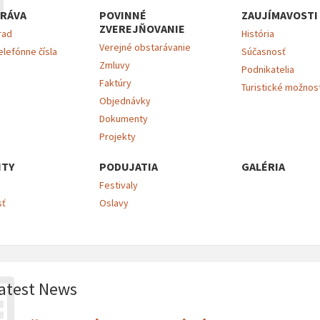
RÁVA
POVINNÉ
ZAUJÍMAVOSTI
ZVEREJŇOVANIE
rad
História
Verejné obstarávanie
elefónne čísla
Súčasnosť
Zmluvy
Podnikatelia
Faktúry
Turistické možnos
Objednávky
Dokumenty
Projekty
ITY
PODUJATIA
GALÉRIA
Festivaly
sť
Oslavy
atest News