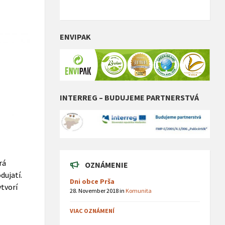
ENVIPAK
INTERREG – BUDUJEME PARTNERSTVÁ
rá
OZNÁMENIE
dujatí.
Dni obce Prša
ytvorí
28. November 2018
in
Komunita
VIAC OZNÁMENÍ