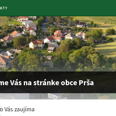
AKTY
me Vás na stránke obce Prša
o Vás zaujíma