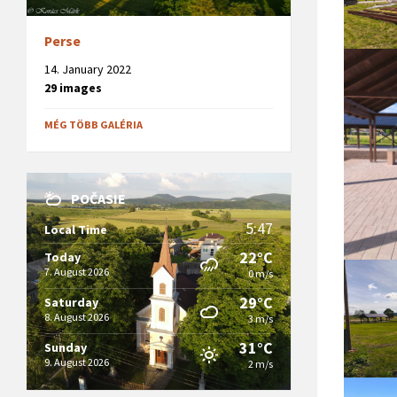
Perse
14. January 2022
29 images
MÉG TÖBB GALÉRIA
POČASIE
5:47
Local Time
22°C
Today
7. August 2026
0 m/s
29°C
Saturday
8. August 2026
3 m/s
31°C
Sunday
9. August 2026
2 m/s