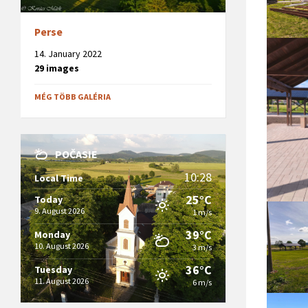
Perse
14. January 2022
29 images
MÉG TÖBB GALÉRIA
POČASIE
10:28
Local Time
25°C
Today
9. August 2026
1 m/s
39°C
Monday
10. August 2026
3 m/s
36°C
Tuesday
11. August 2026
6 m/s