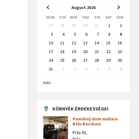
Previous
Next
August
2026
Month
Month
MON
TUE
WED
THU
FRI
SAT
SUN
Skip
27
28
29
30
31
1
2
calendar
days
3
4
5
6
7
8
9
10
11
12
13
14
15
16
17
18
19
20
21
22
23
24
25
26
27
28
29
30
31
1
2
3
4
5
6
Back
to
VIAC
calendar
days
KÖRNYÉK ÉRDEKESSÉGEI
Pamätný dom maliara
Bélu Bacskaia
Prša 35,