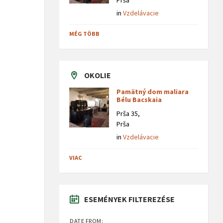
Prša
in
Vzdelávacie
MÉG TÖBB
OKOLIE
Pamätný dom maliara
Bélu Bacskaia
Prša 35,
Prša
in
Vzdelávacie
VIAC
ESEMÉNYEK FILTEREZÉSE
DATE FROM: