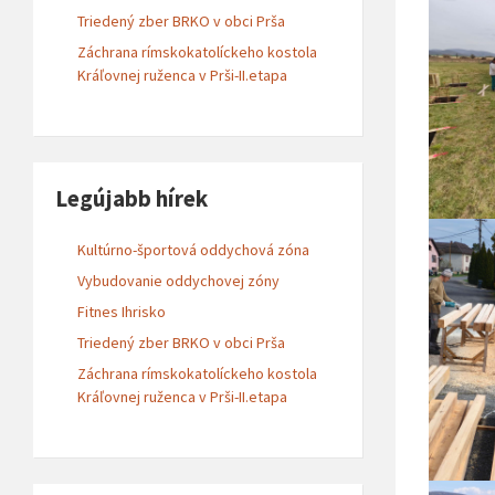
Triedený zber BRKO v obci Prša
Záchrana rímskokatolíckeho kostola
Kráľovnej ruženca v Prši-II.etapa
Legújabb hírek
Kultúrno-športová oddychová zóna
Vybudovanie oddychovej zóny
Fitnes Ihrisko
Triedený zber BRKO v obci Prša
Záchrana rímskokatolíckeho kostola
Kráľovnej ruženca v Prši-II.etapa