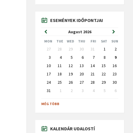
ESEMÉNYEK IDŐPONTJAI
Previous
Next
August
2026
Month
Month
MON
TUE
WED
THU
FRI
SAT
SUN
Skip
27
28
29
30
31
1
2
calendar
days
3
4
5
6
7
8
9
10
11
12
13
14
15
16
17
18
19
20
21
22
23
24
25
26
27
28
29
30
31
1
2
3
4
5
6
Back
to
MÉG TÖBB
calendar
days
KALENDÁR UDALOSTÍ