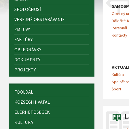
SAMOSP
SPOLOČNOSŤ
Obecný ú
VEREJNÉ OBSTARÁVANIE
Dôležité t
Personál
ZMLUVY
Kontakty
FAKTÚRY
OBJEDNÁVKY
DOKUMENTY
AKTUAL
PROJEKTY
Kultúra
Spoločno
Šport
FŐOLDAL
KÖZSÉGI HIVATAL
ELÉRHETŐSÉGEK
L
KULTÚRA