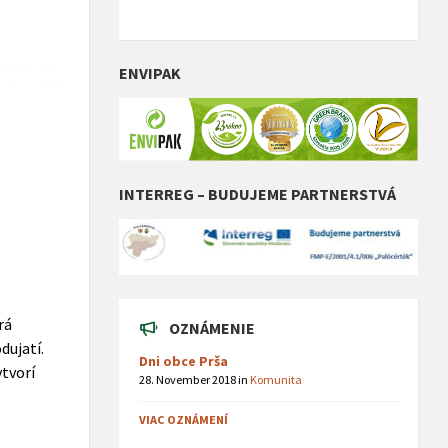
ENVIPAK
INTERREG – BUDUJEME PARTNERSTVÁ
rá
OZNÁMENIE
dujatí.
Dni obce Prša
ytvorí
28. November 2018
in
Komunita
VIAC OZNÁMENÍ