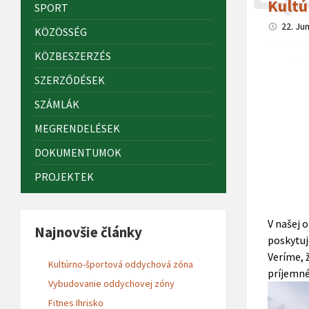
Kultú
SPORT
22. Ju
KÖZÖSSÉG
KÖZBESZERZÉS
SZERZŐDÉSEK
SZÁMLÁK
MEGRENDELÉSEK
DOKUMENTUMOK
PROJEKTEK
V našej 
Najnovšie články
poskytuj
Veríme, 
Kultúrno-športová oddychová zóna
príjemné
Vybudovanie oddychovej zóny
Fitnes Ihrisko