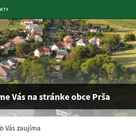
AKTY
me Vás na stránke obce Prša
o Vás zaujíma