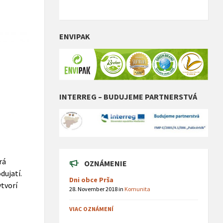
ENVIPAK
INTERREG – BUDUJEME PARTNERSTVÁ
rá
OZNÁMENIE
dujatí.
Dni obce Prša
ytvorí
28. November 2018
in
Komunita
VIAC OZNÁMENÍ