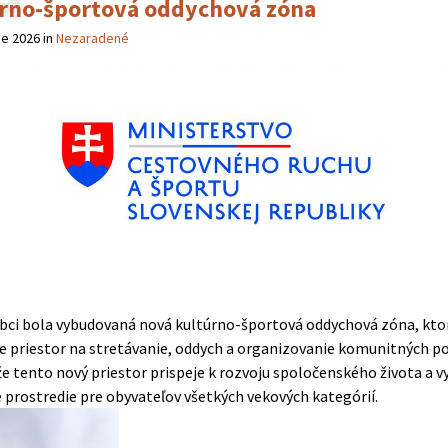
rno-športová oddychová zóna
ne 2026
in
Nezaradené
obci bola vybudovaná nová kultúrno-športová oddychová zóna, kto
e priestor na stretávanie, oddych a organizovanie komunitných po
že tento nový priestor prispeje k rozvoju spoločenského života a v
 prostredie pre obyvateľov všetkých vekových kategórií.