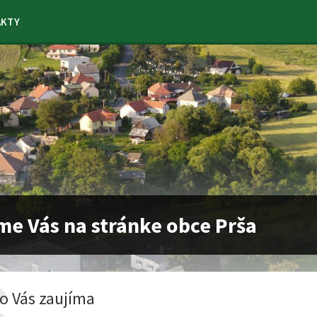
AKTY
me Vás na stránke obce Prša
o Vás zaujíma