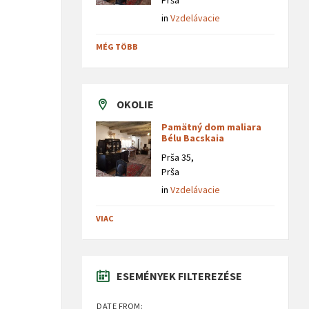
Prša
in
Vzdelávacie
MÉG TÖBB
OKOLIE
Pamätný dom maliara
Bélu Bacskaia
Prša 35,
Prša
in
Vzdelávacie
VIAC
ESEMÉNYEK FILTEREZÉSE
DATE FROM: