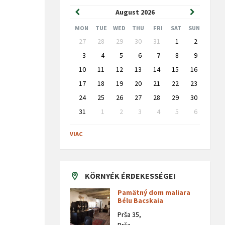
Previous
Next
August
2026
Month
Month
MON
TUE
WED
THU
FRI
SAT
SUN
Skip
27
28
29
30
31
1
2
calendar
days
3
4
5
6
7
8
9
10
11
12
13
14
15
16
17
18
19
20
21
22
23
24
25
26
27
28
29
30
31
1
2
3
4
5
6
Back
to
VIAC
calendar
days
KÖRNYÉK ÉRDEKESSÉGEI
Pamätný dom maliara
Bélu Bacskaia
Prša 35,