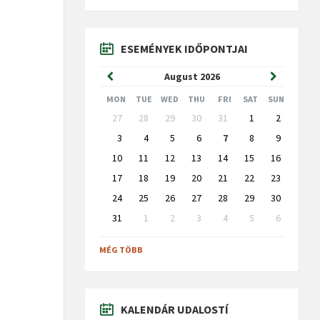
ESEMÉNYEK IDŐPONTJAI
Previous
Next
August
2026
Month
Month
MON
TUE
WED
THU
FRI
SAT
SUN
Skip
27
28
29
30
31
1
2
calendar
days
3
4
5
6
7
8
9
10
11
12
13
14
15
16
17
18
19
20
21
22
23
24
25
26
27
28
29
30
31
1
2
3
4
5
6
Back
to
MÉG TÖBB
calendar
days
KALENDÁR UDALOSTÍ