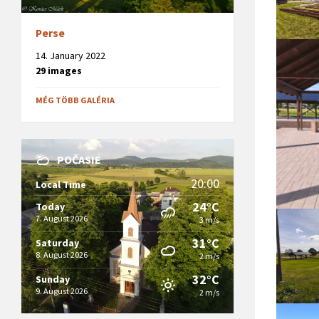
Perse
14. January 2022
29 images
MÉG TÖBB GALÉRIA
POČASIE
20:00
Local Time
24°C
Today
7. August 2026
3 m/s
31°C
Saturday
8. August 2026
2 m/s
32°C
Sunday
9. August 2026
2 m/s