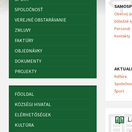
SAMOSP
SPOLOČNOSŤ
Obecný ú
VEREJNÉ OBSTARÁVANIE
Dôležité t
Personál
ZMLUVY
Kontakty
FAKTÚRY
OBJEDNÁVKY
DOKUMENTY
AKTUAL
PROJEKTY
Kultúra
Spoločno
Šport
FŐOLDAL
KÖZSÉGI HIVATAL
ELÉRHETŐSÉGEK
L
KULTÚRA