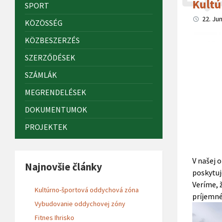
Kultú
SPORT
22. Ju
KÖZÖSSÉG
KÖZBESZERZÉS
SZERZŐDÉSEK
SZÁMLÁK
MEGRENDELÉSEK
DOKUMENTUMOK
PROJEKTEK
V našej 
Najnovšie články
poskytuj
Veríme, 
Kultúrno-športová oddychová zóna
príjemné
Vybudovanie oddychovej zóny
Fitnes Ihrisko