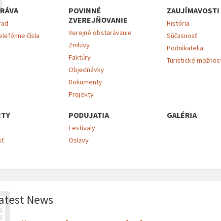
RÁVA
POVINNÉ
ZAUJÍMAVOSTI
ZVEREJŇOVANIE
rad
História
Verejné obstarávanie
elefónne čísla
Súčasnosť
Zmluvy
Podnikatelia
Faktúry
Turistické možnos
Objednávky
Dokumenty
Projekty
ITY
PODUJATIA
GALÉRIA
Festivaly
sť
Oslavy
atest News