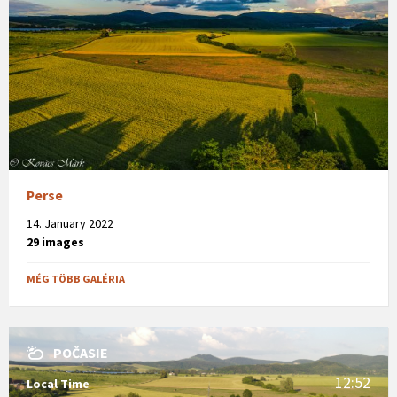
Perse
14. January 2022
29 images
MÉG TÖBB GALÉRIA
POČASIE
12:52
Local Time