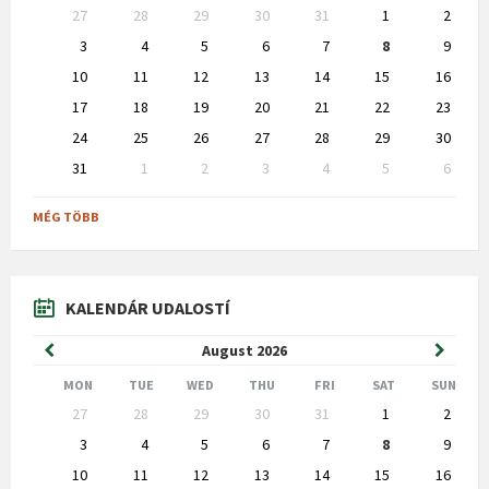
Skip
27
28
29
30
31
1
2
calendar
days
3
4
5
6
7
8
9
10
11
12
13
14
15
16
17
18
19
20
21
22
23
24
25
26
27
28
29
30
31
1
2
3
4
5
6
Back
to
MÉG TÖBB
calendar
days
KALENDÁR UDALOSTÍ
Previous
Next
August
2026
Month
Month
MON
TUE
WED
THU
FRI
SAT
SUN
Skip
27
28
29
30
31
1
2
calendar
days
3
4
5
6
7
8
9
10
11
12
13
14
15
16