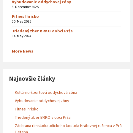
Vybudovanie oddychovej zóny
3. December 2025
Fitnes Ihrisko
30. May 2025
Triedený zber BRKO v obci Prša
14. May 2024
More News
Najnovšie články
Kultúrno-športová oddychová zóna
Vybudovanie oddychovej zóny
Fitnes Ihrisko
Triedený zber BRKO v obci Prša
Záchrana rímskokatolíckeho kostola Kráľovnej ruženca v Prši-
II.etapa