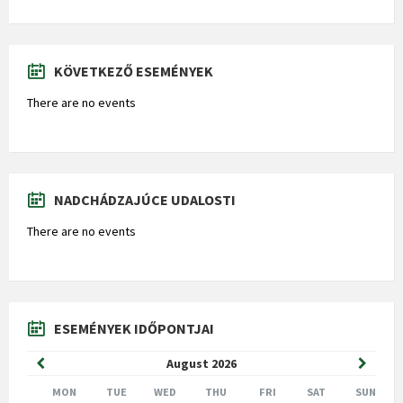
KÖVETKEZŐ ESEMÉNYEK
There are no events
NADCHÁDZAJÚCE UDALOSTI
There are no events
ESEMÉNYEK IDŐPONTJAI
Previous
Next
August
2026
Month
Month
MON
TUE
WED
THU
FRI
SAT
SUN