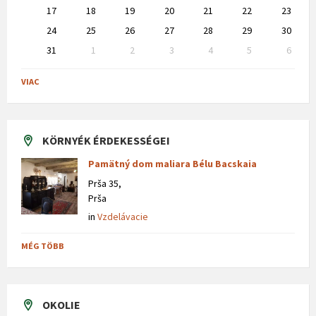
17
18
19
20
21
22
23
24
25
26
27
28
29
30
31
1
2
3
4
5
6
Back
to
VIAC
calendar
days
KÖRNYÉK ÉRDEKESSÉGEI
Pamätný dom maliara Bélu Bacskaia
Prša 35,
Prša
in
Vzdelávacie
MÉG TÖBB
OKOLIE