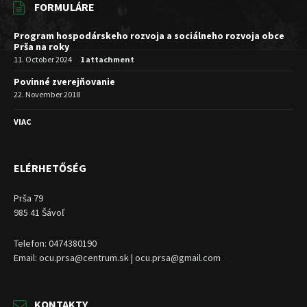
FORMULÁRE
Program hospodárskeho rozvoja a sociálneho rozvoja obce
Prša na roky
11. October 2024
1 attachment
Povinné zverejňovanie
22. November 2018
VIAC
ELÉRHETŐSÉG
Prša 79
985 41 Šávoľ
Telefon: 0474380190
Email: ocu.prsa@centrum.sk | ocu.prsa@gmail.com
KONTAKTY