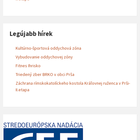
Legújabb hírek
Kultúrno-športová oddychová zóna
Vybudovanie oddychovej zóny
Fitnes Ihrisko
Triedený zber BRKO v obci Prša
Záchrana rímskokatolíckeho kostola Kráľovnej ruženca v Prši-
II.etapa