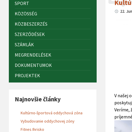
Kultú
SPORT
22. Ju
KÖZÖSSÉG
KÖZBESZERZÉS
SZERZŐDÉSEK
SZÁMLÁK
MEGRENDELÉSEK
DOKUMENTUMOK
PROJEKTEK
V našej 
Najnovšie články
poskytuj
Veríme, 
Kultúrno-športová oddychová zóna
príjemné
Vybudovanie oddychovej zóny
Fitnes Ihrisko