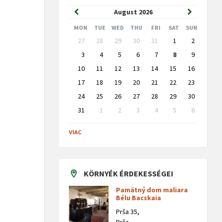
Previous
Next
August
2026
Month
Month
MON
TUE
WED
THU
FRI
SAT
SUN
Skip
27
28
29
30
31
1
2
calendar
days
3
4
5
6
7
8
9
10
11
12
13
14
15
16
17
18
19
20
21
22
23
24
25
26
27
28
29
30
31
1
2
3
4
5
6
Back
to
VIAC
calendar
days
KÖRNYÉK ÉRDEKESSÉGEI
Pamätný dom maliara
Bélu Bacskaia
Prša 35,