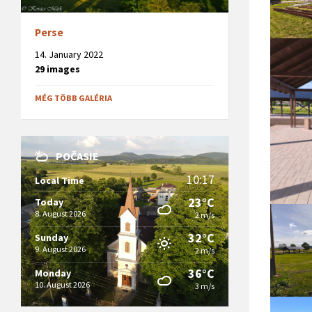
Perse
14. January 2022
29 images
MÉG TÖBB GALÉRIA
POČASIE
10:17
Local Time
23°C
Today
8. August 2026
2 m/s
32°C
Sunday
9. August 2026
2 m/s
36°C
Monday
10. August 2026
3 m/s