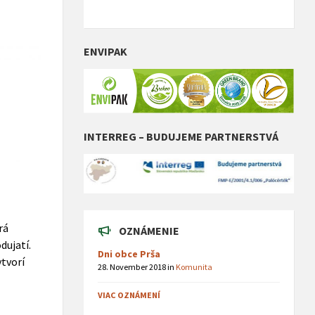
ENVIPAK
INTERREG – BUDUJEME PARTNERSTVÁ
rá
OZNÁMENIE
dujatí.
Dni obce Prša
ytvorí
28. November 2018
in
Komunita
VIAC OZNÁMENÍ