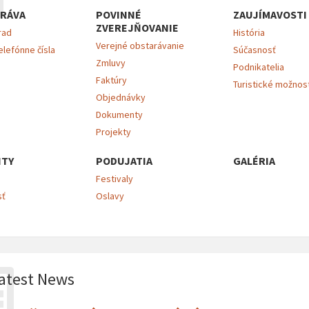
RÁVA
POVINNÉ
ZAUJÍMAVOSTI
ZVEREJŇOVANIE
rad
História
Verejné obstarávanie
elefónne čísla
Súčasnosť
Zmluvy
Podnikatelia
Faktúry
Turistické možnos
Objednávky
Dokumenty
Projekty
ITY
PODUJATIA
GALÉRIA
Festivaly
sť
Oslavy
atest News