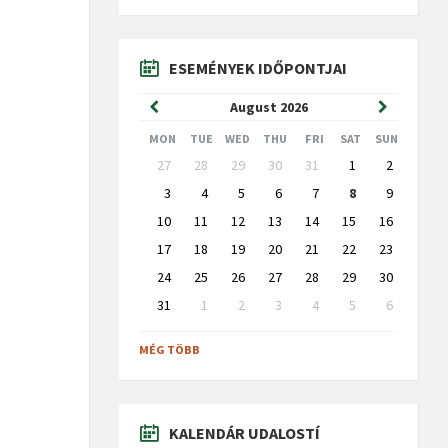
ESEMÉNYEK IDŐPONTJAI
Previous
Next
August
2026
Month
Month
MON
TUE
WED
THU
FRI
SAT
SUN
Skip
27
28
29
30
31
1
2
calendar
days
3
4
5
6
7
8
9
10
11
12
13
14
15
16
17
18
19
20
21
22
23
24
25
26
27
28
29
30
31
1
2
3
4
5
6
Back
to
MÉG TÖBB
calendar
days
KALENDÁR UDALOSTÍ