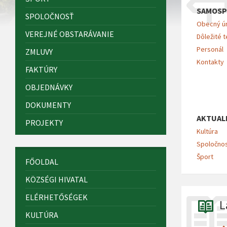
SAMOSP
SPOLOČNOSŤ
Obecný ú
VEREJNÉ OBSTARÁVANIE
Dôležité t
Personál
ZMLUVY
Kontakty
FAKTÚRY
OBJEDNÁVKY
DOKUMENTY
AKTUAL
PROJEKTY
Kultúra
Spoločno
Šport
FŐOLDAL
KÖZSÉGI HIVATAL
ELÉRHETŐSÉGEK
L
KULTÚRA