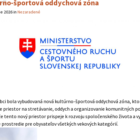
rno-športová oddychová zóna
ne 2026
in
Nezaradené
obci bola vybudovaná nová kultúrno-športová oddychová zóna, kto
e priestor na stretávanie, oddych a organizovanie komunitných po
že tento nový priestor prispeje k rozvoju spoločenského života a v
 prostredie pre obyvateľov všetkých vekových kategórií.