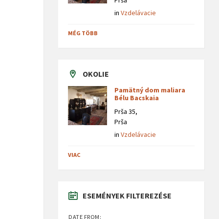
Prša
in
Vzdelávacie
MÉG TÖBB
OKOLIE
Pamätný dom maliara
Bélu Bacskaia
Prša 35,
Prša
in
Vzdelávacie
VIAC
ESEMÉNYEK FILTEREZÉSE
DATE FROM: