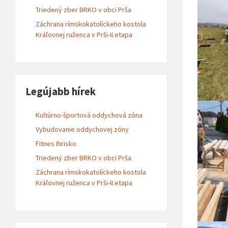
Triedený zber BRKO v obci Prša
Záchrana rímskokatolíckeho kostola
Kráľovnej ruženca v Prši-II.etapa
Legújabb hírek
Kultúrno-športová oddychová zóna
Vybudovanie oddychovej zóny
Fitnes Ihrisko
Triedený zber BRKO v obci Prša
Záchrana rímskokatolíckeho kostola
Kráľovnej ruženca v Prši-II.etapa