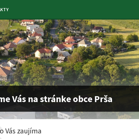
AKTY
me Vás na stránke obce Prša
o Vás zaujíma