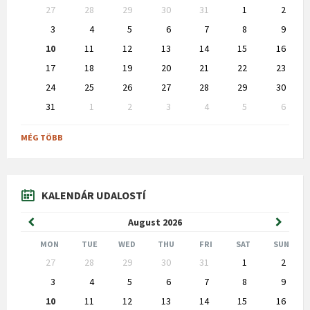
Skip
27
28
29
30
31
1
2
calendar
days
3
4
5
6
7
8
9
10
11
12
13
14
15
16
17
18
19
20
21
22
23
24
25
26
27
28
29
30
31
1
2
3
4
5
6
Back
to
MÉG TÖBB
calendar
days
KALENDÁR UDALOSTÍ
Previous
Next
August
2026
Month
Month
MON
TUE
WED
THU
FRI
SAT
SUN
Skip
27
28
29
30
31
1
2
calendar
days
3
4
5
6
7
8
9
10
11
12
13
14
15
16