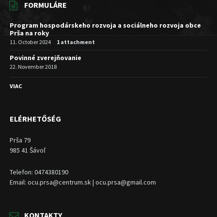
FORMULÁRE
Program hospodárskeho rozvoja a sociálneho rozvoja obce
Prša na roky
11. October 2024
1 attachment
Povinné zverejňovanie
22. November 2018
VIAC
ELÉRHETŐSÉG
Prša 79
985 41 Šávoľ
Telefon: 0474380190
Email: ocu.prsa@centrum.sk | ocu.prsa@gmail.com
KONTAKTY