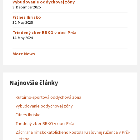
Vybudovanie oddychovej zóny
3. December 2025
Fitnes Ihrisko
30. May 2025
Triedený zber BRKO v obci Prša
14. May 2024
More News
Najnovšie články
Kultúrno-športová oddychová zóna
Vybudovanie oddychovej zóny
Fitnes Ihrisko
Triedený zber BRKO v obci Prša
Záchrana rímskokatolíckeho kostola Kráľovnej ruženca v Prši-
II.etapa