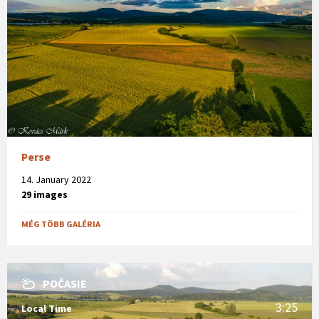
Perse
14. January 2022
29 images
MÉG TÖBB GALÉRIA
POČASIE
3:25
Local Time