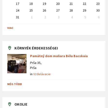
17
18
19
20
21
22
23
24
25
26
27
28
29
30
31
1
2
3
4
5
6
Back
to
VIAC
calendar
days
KÖRNYÉK ÉRDEKESSÉGEI
Pamätný dom maliara Bélu Bacskaia
Prša 35,
Prša
in
Vzdelávacie
MÉG TÖBB
OKOLIE