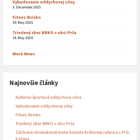
Vybudovanie oddychovej zóny
3. December 2025
Fitnes Ihrisko
30. May 2025
Triedený zber BRKO v obci Prša
14. May 2024
More News
Najnovšie články
Kultúrno-športová oddychová zóna
Vybudovanie oddychovej zóny
Fitnes Ihrisko
Triedený zber BRKO v obci Prša
Záchrana rímskokatolíckeho kostola Kráľovnej ruženca v Prši-
II.etapa