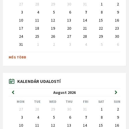
Skip
27
28
29
30
31
1
2
calendar
days
3
4
5
6
7
8
9
10
11
12
13
14
15
16
17
18
19
20
21
22
23
24
25
26
27
28
29
30
31
1
2
3
4
5
6
Back
to
MÉG TÖBB
calendar
days
KALENDÁR UDALOSTÍ
Previous
Next
August
2026
Month
Month
MON
TUE
WED
THU
FRI
SAT
SUN
Skip
27
28
29
30
31
1
2
calendar
days
3
4
5
6
7
8
9
10
11
12
13
14
15
16