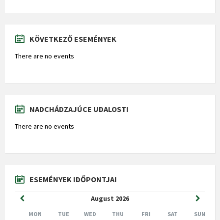
KÖVETKEZŐ ESEMÉNYEK
There are no events
NADCHÁDZAJÚCE UDALOSTI
There are no events
ESEMÉNYEK IDŐPONTJAI
Previous
Next
August
2026
Month
Month
MON
TUE
WED
THU
FRI
SAT
SUN