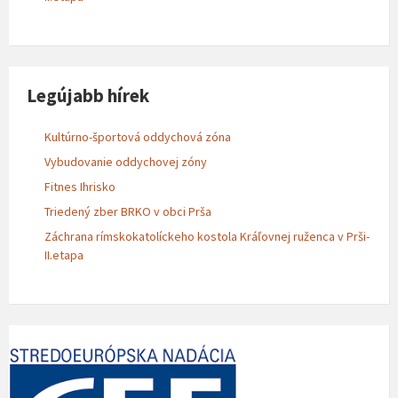
Legújabb hírek
Kultúrno-športová oddychová zóna
Vybudovanie oddychovej zóny
Fitnes Ihrisko
Triedený zber BRKO v obci Prša
Záchrana rímskokatolíckeho kostola Kráľovnej ruženca v Prši-
II.etapa