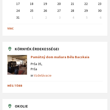
17
18
19
20
21
22
23
24
25
26
27
28
29
30
31
1
2
3
4
5
6
Back
to
VIAC
calendar
days
KÖRNYÉK ÉRDEKESSÉGEI
Pamätný dom maliara Bélu Bacskaia
Prša 35,
Prša
in
Vzdelávacie
MÉG TÖBB
OKOLIE