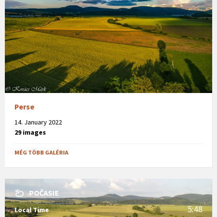
Perse
14. January 2022
29 images
MÉG TÖBB GALÉRIA
POČASIE
5:48
Local Time