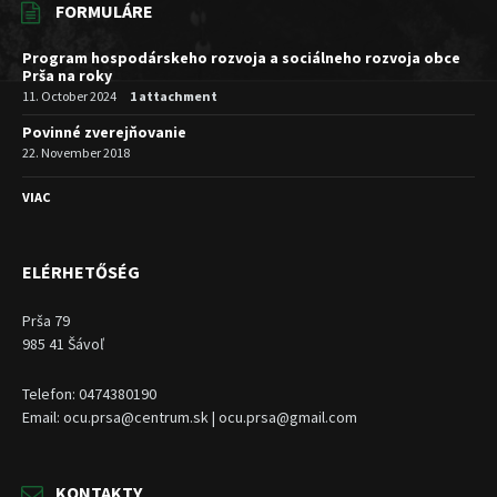
FORMULÁRE
Program hospodárskeho rozvoja a sociálneho rozvoja obce
Prša na roky
11. October 2024
1 attachment
Povinné zverejňovanie
22. November 2018
VIAC
ELÉRHETŐSÉG
Prša 79
985 41 Šávoľ
Telefon: 0474380190
Email: ocu.prsa@centrum.sk | ocu.prsa@gmail.com
KONTAKTY