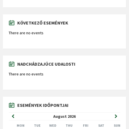
KÖVETKEZŐ ESEMÉNYEK
There are no events
NADCHÁDZAJÚCE UDALOSTI
There are no events
ESEMÉNYEK IDŐPONTJAI
Previous
Next
August
2026
Month
Month
MON
TUE
WED
THU
FRI
SAT
SUN