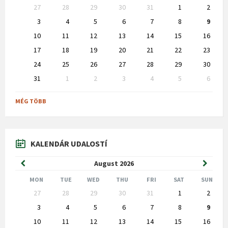
Skip
27
28
29
30
31
1
2
calendar
days
3
4
5
6
7
8
9
10
11
12
13
14
15
16
17
18
19
20
21
22
23
24
25
26
27
28
29
30
31
1
2
3
4
5
6
Back
to
MÉG TÖBB
calendar
days
KALENDÁR UDALOSTÍ
Previous
Next
August
2026
Month
Month
MON
TUE
WED
THU
FRI
SAT
SUN
Skip
27
28
29
30
31
1
2
calendar
days
3
4
5
6
7
8
9
10
11
12
13
14
15
16