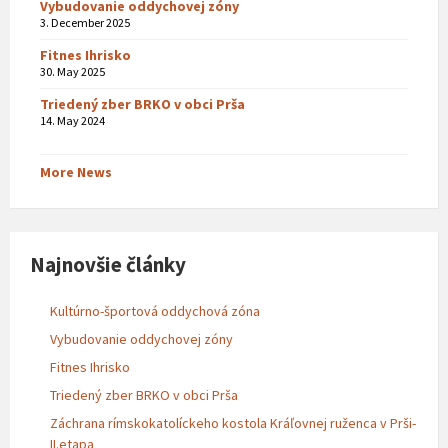
Vybudovanie oddychovej zóny
3. December 2025
Fitnes Ihrisko
30. May 2025
Triedený zber BRKO v obci Prša
14. May 2024
More News
Najnovšie články
Kultúrno-športová oddychová zóna
Vybudovanie oddychovej zóny
Fitnes Ihrisko
Triedený zber BRKO v obci Prša
Záchrana rímskokatolíckeho kostola Kráľovnej ruženca v Prši-
II.etapa