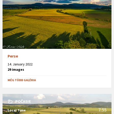
Perse
14. January 2022
29 images
MÉG TÖBB GALÉRIA
POČASIE
7:55
Local Time