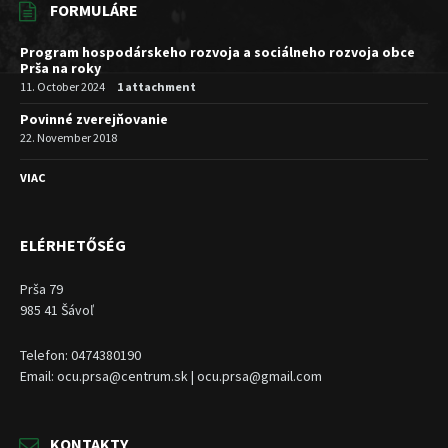
FORMULÁRE
Program hospodárskeho rozvoja a sociálneho rozvoja obce
Prša na roky
11. October 2024
1 attachment
Povinné zverejňovanie
22. November 2018
VIAC
ELÉRHETŐSÉG
Prša 79
985 41 Šávoľ
Telefon: 0474380190
Email: ocu.prsa@centrum.sk | ocu.prsa@gmail.com
KONTAKTY