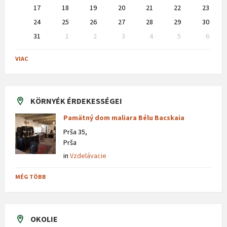
17
18
19
20
21
22
23
24
25
26
27
28
29
30
31
1
2
3
4
5
6
Back
to
VIAC
calendar
days
KÖRNYÉK ÉRDEKESSÉGEI
Pamätný dom maliara Bélu Bacskaia
Prša 35,
Prša
in
Vzdelávacie
MÉG TÖBB
OKOLIE