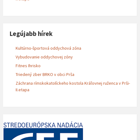
Legújabb hírek
Kultúrno-športová oddychová zóna
Vybudovanie oddychovej zóny
Fitnes Ihrisko
Triedený zber BRKO v obci Prša
Záchrana rímskokatolíckeho kostola Kráľovnej ruženca v Prši-
II.etapa