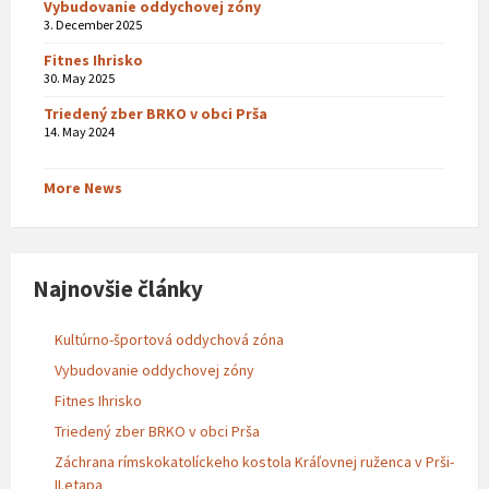
Vybudovanie oddychovej zóny
3. December 2025
Fitnes Ihrisko
30. May 2025
Triedený zber BRKO v obci Prša
14. May 2024
More News
Najnovšie články
Kultúrno-športová oddychová zóna
Vybudovanie oddychovej zóny
Fitnes Ihrisko
Triedený zber BRKO v obci Prša
Záchrana rímskokatolíckeho kostola Kráľovnej ruženca v Prši-
II.etapa