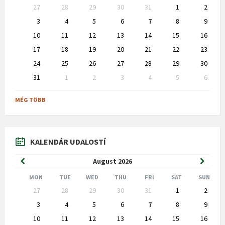
Skip
27
28
29
30
31
1
2
calendar
days
3
4
5
6
7
8
9
10
11
12
13
14
15
16
17
18
19
20
21
22
23
24
25
26
27
28
29
30
31
1
2
3
4
5
6
Back
to
MÉG TÖBB
calendar
days
KALENDÁR UDALOSTÍ
Previous
Next
August
2026
Month
Month
MON
TUE
WED
THU
FRI
SAT
SUN
Skip
27
28
29
30
31
1
2
calendar
days
3
4
5
6
7
8
9
10
11
12
13
14
15
16