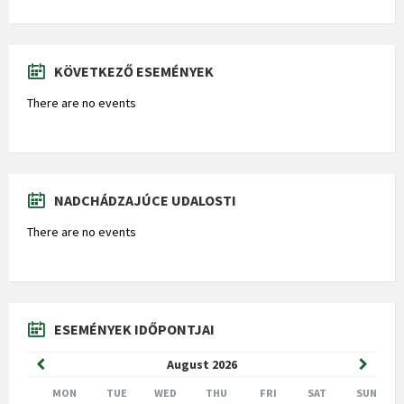
KÖVETKEZŐ ESEMÉNYEK
There are no events
NADCHÁDZAJÚCE UDALOSTI
There are no events
ESEMÉNYEK IDŐPONTJAI
Previous
Next
August
2026
Month
Month
MON
TUE
WED
THU
FRI
SAT
SUN