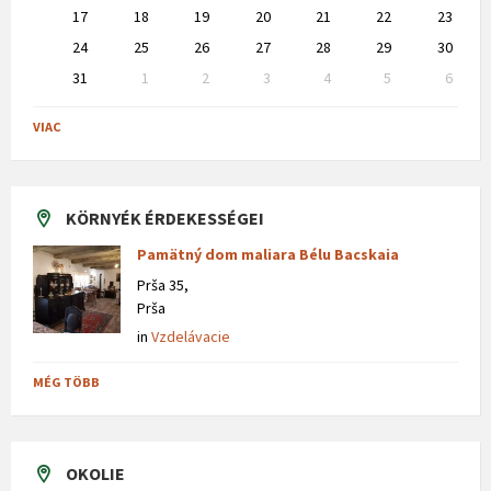
17
18
19
20
21
22
23
24
25
26
27
28
29
30
31
1
2
3
4
5
6
Back
to
VIAC
calendar
days
KÖRNYÉK ÉRDEKESSÉGEI
Pamätný dom maliara Bélu Bacskaia
Prša 35,
Prša
in
Vzdelávacie
MÉG TÖBB
OKOLIE