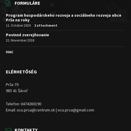
FORMULÁRE
Program hospodárskeho rozvoja a sociálneho rozvoja obce
Prša na roky
11. October 2024
1 attachment
Povinné zverejňovanie
22. November 2018
VIAC
ELÉRHETŐSÉG
Prša 79
985 41 Šávoľ
Telefon: 0474380190
Email: ocu.prsa@centrum.sk | ocu.prsa@gmail.com
KONTAKTY