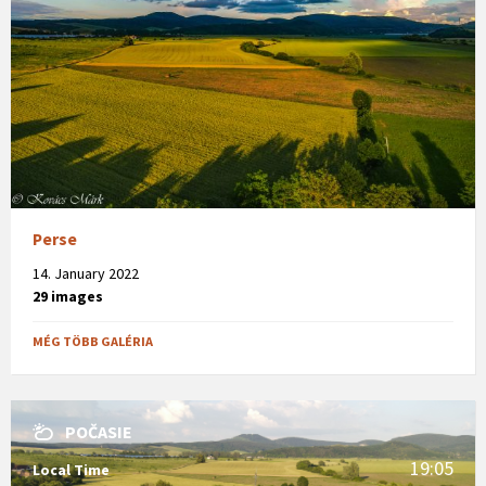
Perse
14. January 2022
29 images
MÉG TÖBB GALÉRIA
POČASIE
19:05
Local Time