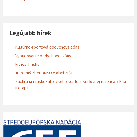
Legújabb hírek
Kultúrno-športová oddychová zóna
Vybudovanie oddychovej zóny
Fitnes Ihrisko
Triedený zber BRKO v obci Prša
Záchrana rímskokatolíckeho kostola Kráľovnej ruženca v Prši-
II.etapa